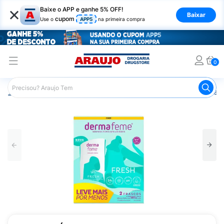
×
Baixe o APP e ganhe 5% OFF!
Baixar
cupom
Use o
APP5
na primeira compra
0
Araujo
Higiene Pessoal
Cuidados Íntimos
Sabonete Í