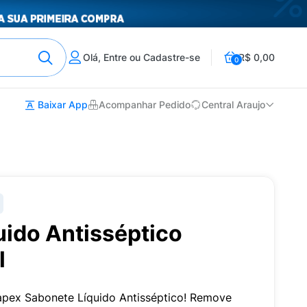
Olá, Entre ou Cadastre-se
R$ 0,00
0
Baixar App
Acompanhar Pedido
Central Araujo
uido Antisséptico
l
pex Sabonete Líquido Antisséptico! Remove