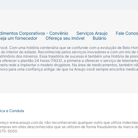
dimentos Corporativos - Convênio
Serviços Araujo
Fale Cono
Seja um fornecedor
Ofereça seu imóvel
Bulário
 você. Com uma história centenária que se confunde com a evolução de Belo Hori
s do interior do estado. Reconhecida pelos serviços inovadores e com um mix de 
trimônio dos mineiros. Essa trajetória de sucesso é também uma história de pion
 oferecer o plantão 24 horas (1933), a primeira a oferecer o serviço de telemarke
primeira rede a implantar o modelo drugstore. Na área de medicamentos, também nã
 novo para uma confiança antiga: de que na Araujo você sempre encontra medi
tica e Conduta
ndereço www.araujo.com.br, não reconhecendo qualquer outro que utilize indevid
pras em sites desconhecidos que se utilizem de forma fraudulenta da marca d
 3270-5000.