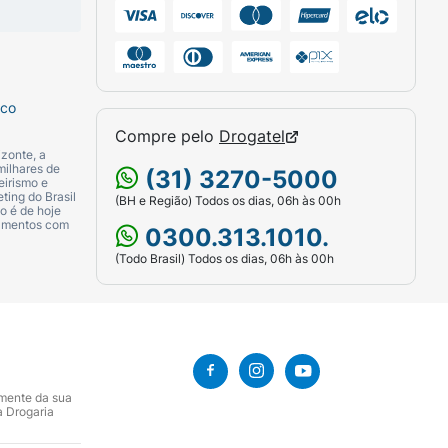
sco
Compre pelo
Drogatel
zonte, a
milhares de
(31) 3270-5000
eirismo e
ting do Brasil
(BH e Região) Todos os dias, 06h às 00h
o é de hoje
camentos com
0300.313.1010.
(Todo Brasil) Todos os dias, 06h às 00h
amente da sua
a Drogaria