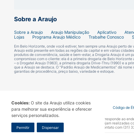
Sobre a Araujo
Sobre a Araujo
Araujo Manipulação
Aplicativo
Aten
Lojas
Programa Araujo Médico
Trabalhe Conosco
Em Belo Horizonte, onde você estiver, tem sempre uma Araujo perto de
Araujo está presente em todas as regiões da capital e em várias cidade
produtos de conveniência, saúde e bem-estar, a Drogaria Araujo é um pa
compromisso com o cliente: ela é a primeira drogaria de Belo Horizonte a
– o Drogatel Araujo (1963), a primeira drogaria Drive-Thru (1990) e a 
que a Araujo se destaca. O “Padrão Araujo de Medicamentos” dá nome
garantias de procedência, preço baixo, variedade e estoque.
Cookies:
O site da Araujo utiliza cookies
Termo de Uso
Portal da Privacidade
Covid-19
Código de É
para melhorar sua experiência e oferecer
serviços personalizados.
A Drogaria Araujo S/A informa que o seu site oficial corresponde ao e
marca. Para sua segurança recomendamos que não sejam realizadas com
Araujo S.A. Em caso de dúvidas, gentileza entrar em contato com (31)
Permitir
Dispensar