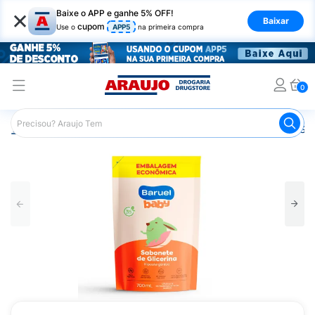
×
Baixe o APP e ganhe 5% OFF!
Baixar
cupom
Use o
APP5
na primeira compra
0
Araujo
Infantil
Banho Infantil
Sabonete Infantil
Sab