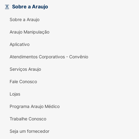
da cabeça aos pés
. É
sem lágrimas
e possui
Sobre a Araujo
70% de ingredientes de origem natural
.
Sobre a Araujo
Cheirinho de Carinho:
Possui a fragrância
suave e clássica da Baruel que envolve o
Araujo Manipulação
bebê em uma sensação de conforto e bem-
estar.
Aplicativo
Embalagem Econômica:
O formato
Refil de
Atendimentos Corporativos - Convênio
700ml
é ideal para famílias que buscam
Serviços Araujo
economia e uma opção mais sustentável, já
que utiliza menos plástico que as
Fale Conosco
embalagens tradicionais.
Lojas
Garanta a suavidade e o carinho da
Baruel
Baby
para a rotina de banho do seu bebê,
Programa Araujo Médico
com a praticidade e o ótimo custo-benefício
Trabalhe Conosco
da
Embalagem Econômica
!
Seja um fornecedor