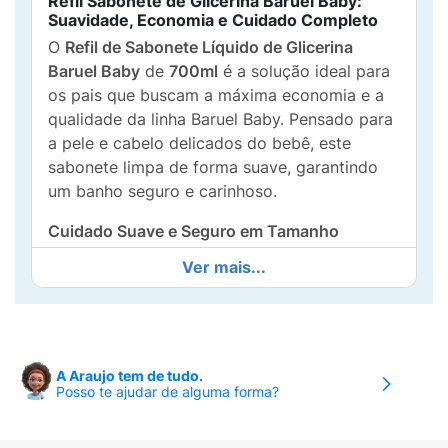
Refil Sabonete de Glicerina Baruel Baby:
Suavidade, Economia e Cuidado Completo
O
Refil de Sabonete Líquido de Glicerina
Baruel Baby
de
700ml
é a solução ideal para
os pais que buscam a máxima economia e a
qualidade da linha Baruel Baby. Pensado para
a pele e cabelo delicados do bebê, este
sabonete limpa de forma suave, garantindo
um banho seguro e carinhoso.
Cuidado Suave e Seguro em Tamanho
Econômico:
Ver mais...
Hipoalergênico e Testado:
Fórmula
hipoalergênica
,
oftalmologicamente
e
dermatologicamente testada
, minimizando
o risco de irritações.
A Araujo tem de tudo.
Posso te ajudar de alguma forma?
Fórmula Suave e Completa:
Com a
qualidade da
glicerina
, limpa suavemente