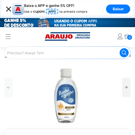
×
Baixe o APP e ganhe 5% OFF!
Baixar
cupom
Use o
APP5
na primeira compra
0
Araujo
Higiene Pessoal
Banho
Sabonetes
Sabonet