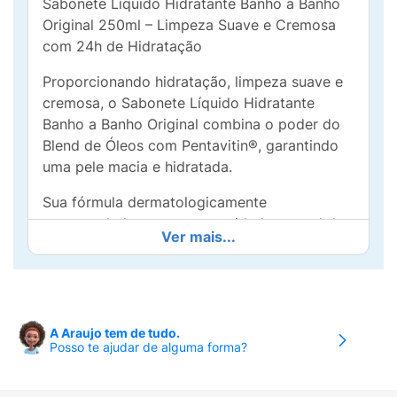
Sabonete Líquido Hidratante Banho a Banho
Original 250ml – Limpeza Suave e Cremosa
com 24h de Hidratação
Proporcionando hidratação, limpeza suave e
cremosa, o Sabonete Líquido Hidratante
Banho a Banho Original combina o poder do
Blend de Óleos com Pentavitin®, garantindo
uma pele macia e hidratada.
Sua fórmula dermatologicamente
recomendada preserva a umidade natural da
Ver mais...
barreira cutânea e conta com 89% de
ingredientes de origem natural, promovendo
cuidado e suavidade em cada banho.
✅ Sensação de Banho tomado por mais
A Araujo tem de tudo.
tempo!
Posso te ajudar de alguma forma?
✅ Fórmula com Blend de Óleos + PENTAVITIN