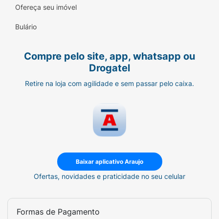
Ofereça seu imóvel
• Dermatologicamente recomendado
Bulário
Uso externo. Evite contato com os olhos. Em
caso de contato com os olhos, enxágue
Compre pelo site, app, whatsapp ou
abundantemente com água. Caso ocorra
Drogatel
irritação ou sensibilidade, suspender o uso
imediatamente. Manter fora do alcance de
Retire na loja com agilidade e sem passar pelo caixa.
crianças.
Modo de usar:
Aplicar sobre a pele molhada ou em uma
esponja, massagear até formar espuma e
enxaguar bem.
Baixar aplicativo Araujo
Ofertas, novidades e praticidade no seu celular
Formas de Pagamento