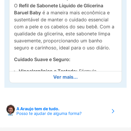
O
Refil de Sabonete Líquido de Glicerina
Baruel Baby
é a maneira mais econômica e
sustentável de manter o cuidado essencial
com a pele e os cabelos do seu bebê. Com a
qualidade da glicerina, este sabonete limpa
suavemente, proporcionando um banho
seguro e carinhoso, ideal para o uso diário.
Cuidado Suave e Seguro:
Hipoalergênico e Testado:
Fórmula
Ver mais...
hipoalergênica
,
oftalmologicamente
e
dermatologicamente testada
, garantindo a
máxima segurança para a pele sensível do
bebê.
A Araujo tem de tudo.
Fórmula Suave:
Com a tecnologia
sem
Posso te ajudar de alguma forma?
lágrimas
, permite um banho tranquilo e sem
irritação nos olhos.