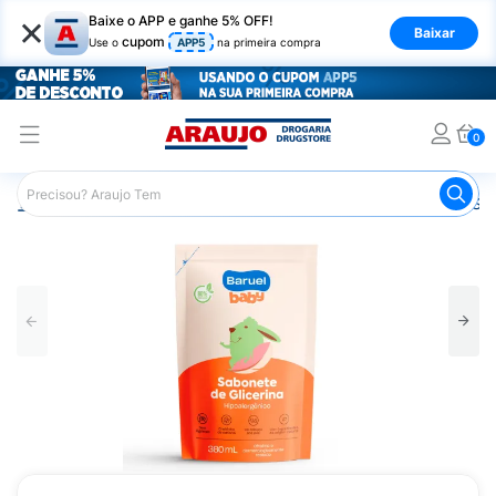
×
Baixe o APP e ganhe 5% OFF!
Baixar
cupom
Use o
APP5
na primeira compra
0
Araujo
Infantil
Banho Infantil
Sabonete Infantil
Sab