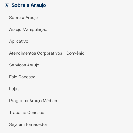
Sobre a Araujo
Limpa da Cabeça aos Pés:
É versátil e pode
ser usado para lavar tanto o corpo quanto
Sobre a Araujo
os cabelos, simplificando a rotina do banho.
Araujo Manipulação
Ingredientes de Origem Natural:
Contém
80% de ingredientes de origem natural
,
Aplicativo
priorizando o bem-estar e a saúde da pele
do bebê.
Atendimentos Corporativos - Convênio
Cheirinho de Carinho:
Possui a fragrância
Serviços Araujo
suave e clássica da Baruel que envolve o
Fale Conosco
bebê em uma sensação de conforto.
Lojas
O formato
Refil de 380ml
é prático para repor
o produto no frasco original, oferecendo uma
Programa Araujo Médico
opção mais consciente e econômica para o
cuidado contínuo do seu bebê.
Trabalhe Conosco
Seja um fornecedor