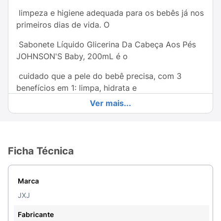
limpeza e higiene adequada para os bebês já nos
primeiros dias de vida. O
Sabonete Líquido Glicerina Da Cabeça Aos Pés
JOHNSON'S Baby, 200mL é o
cuidado que a pele do bebê precisa, com 3
benefícios em 1: limpa, hidrata e
Ver mais...
protege a pele do ressecamento. Além disso, é
testado por pediatras e
dermatologistas, hipoalergênico e seguro desde
Ficha Técnica
o primeiro dia de vida. Frasco
com 20% de plástico reciclado, cuidando do seu
Marca
bebê e do futuro do nosso
JXJ
planeta!
Fabricante