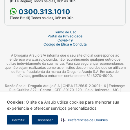
(BH e Região) Todos os dias, 06h às 00h
Taurate/metil cocoil taurato de sódio,
0300.313.1010
Parfum/fragrância, Glycerin/glicerol,
(Todo Brasil) Todos os dias, 06h às 00h
Sodium Benzoate/benzoato de sódio, Citric Acid/
Termo de Uso
ácido cítrico,
Portal da Privacidade
Covid-19
Ethylhexylglycerin/etilexilglicerina.
Código de Ética e Conduta
A Drogaria Araujo S/A informa que o seu site oficial corresponde ao
endereço www.araujo.com.br, não reconhecendo qualquer outro que
utilize indevidamente da sua marca. Para sua segurança recomendamos
Precauções
que não sejam realizadas compras em sites desconhecidos que se utilizem
de forma fraudulenta da marca da Drogaria Araujo S.A. Em caso de
dúvidas, gentileza entrar em contato com (31) 3270-5000.
Mantenha fora do alcance das crianças. Deve ser
Razão Social: Drogaria Araujo S.A | CNPJ: 17.256.512.0001-16 | Endereço:
aplicado por adulto ou sob
Rua Curitiba 327 - Centro - CEP: 30170-120 - Belo Horizonte - MG |
Telefones: 0300.313.1010 e (31) 3270-5000 Horário de funcionamento -
sua supervisão. Evitar contato com os olhos. Não
06:00h às 00:00h | Consultores técnicos responsáveis: Hairton Ayres
Cookies:
O site da Araujo utiliza cookies para melhorar sua
Azevedo Guimarães – CRF 10.965 | Yasmin Silva Alvarenga – CRF 52.584 -
usar na pele irritada ou
Consultor substituto: Thiago Aguiar Pinheiro - CRF Nº 13.748. Alvará
experiência e oferecer serviços personalizados.
Sanitário: 2025020713 | Autorização de Funcionamento da Empresa (AFE):
7.16355-1
lesionada. Em caso de irritação, suspender o uso
Permitir
Dispensar
Preferências de Cookies
e procurar um médico.