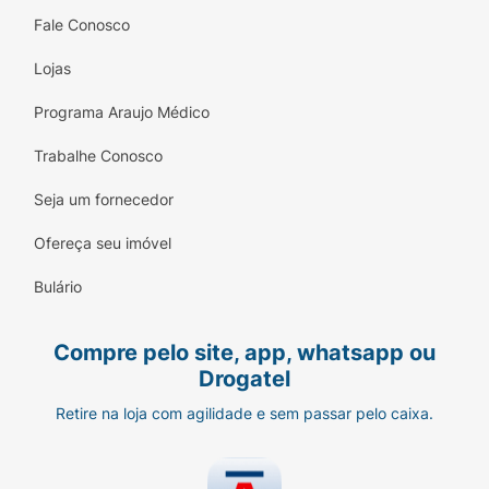
Livre de ingredientes que são agressivos à pele
Fale Conosco
do bebê (corantes,
Lojas
parabenos, ftalatos e sulfato) pH ideal para a
Programa Araujo Médico
delicada pele do bebê
Trabalhe Conosco
Seja um fornecedor
Cálculo conforme ISO 16128-1:2016 com base no
volume cumulativo, incluindo água.
Ofereça seu imóvel
Bulário
Como usar
Compre pelo site, app, whatsapp ou
Coloque uma pequena quantidade do produto na
Drogatel
mão e massageie suavemente a
Retire na loja com agilidade e sem passar pelo caixa.
pele do bebê até obter uma espuma cremosa.
Enxágue em seguida.