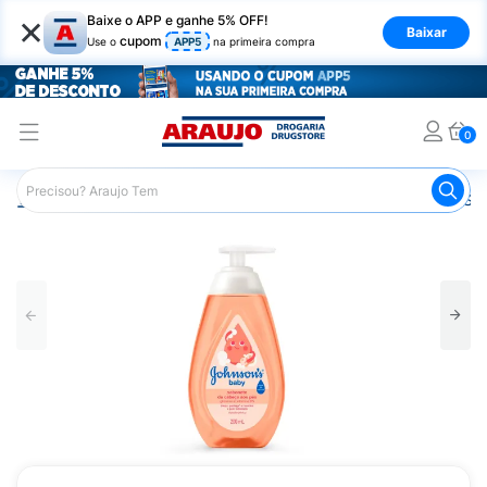
×
Baixe o APP e ganhe 5% OFF!
Baixar
cupom
Use o
APP5
na primeira compra
0
Araujo
Infantil
Banho Infantil
Sabonete Infantil
Sab