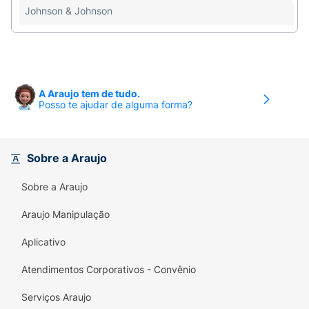
Johnson & Johnson
Benefícios e diferenciais
3 em 1: limpa, hidrata e protege a pele do
ressecamento
A Araujo tem de tudo.
Seguro desde o primeiro dia de vida
Posso te ajudar de alguma forma?
Testado por pediatras e dermatologistas
Tão suave para os olhos quanto água pura
Sobre a Araujo
Seguro desde o primeiro dia de vida
Sobre a Araujo
94% de ingredientes naturais.
Araujo Manipulação
Com glicerina de origem natural
Aplicativo
Hipoalergênico, formulado para ser suave
Atendimentos Corporativos - Convênio
Exclusiva fórmula CHEGA DE LÁGRIMAS
Serviços Araujo