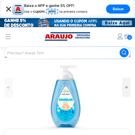
×
Baixe o APP e ganhe 5% OFF!
Baixar
cupom
Use o
APP5
na primeira compra
0
Araujo
Infantil
Banho Infantil
Sabonete Infantil
Sab