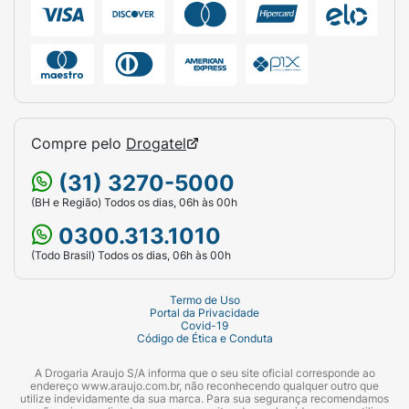
PEG-150, Parfum/perfume, Disodium
EDTA/edetato dissódico, Polyquaternium-
10/poliquatérnio-10.
Precauções
Mantenha fora do alcance das crianças. Deve
Compre pelo
Drogatel
ser aplicado por adulto ou sob sua
supervisão. Evitar contato com os olhos. Não
(31) 3270-5000
usar na pele irritada ou lesionada. Em caso de
(BH e Região) Todos os dias, 06h às 00h
irritação, suspender o uso e procurar um
0300.313.1010
médico. Conservar em local fresco e ao
abrigo da luz solar direta. Este produto foi
(Todo Brasil) Todos os dias, 06h às 00h
formulado de maneira a minimizar possível
surgimento de alergia.
Termo de Uso
Portal da Privacidade
Covid-19
Código de Ética e Conduta
A Drogaria Araujo S/A informa que o seu site oficial corresponde ao
endereço www.araujo.com.br, não reconhecendo qualquer outro que
utilize indevidamente da sua marca. Para sua segurança recomendamos