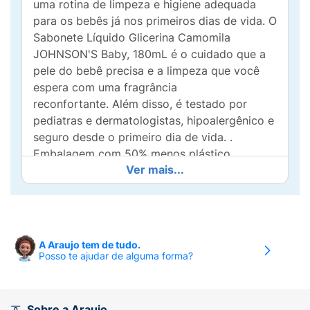
uma rotina de limpeza e higiene adequada
para os bebês já nos primeiros dias de vida. O
Sabonete Líquido Glicerina Camomila
JOHNSON'S Baby, 180mL é o cuidado que a
pele do bebê precisa e a limpeza que você
espera com uma fragrância
reconfortante. Além disso, é testado por
pediatras e dermatologistas, hipoalergênico e
seguro desde o primeiro dia de vida. .
Embalagem com 50% menos plástico,
Ver mais...
cuidando do seu bebê e do futuro do nosso
planeta!
em relação ao frasco de 180mL
Benefícios e diferenciais
A Araujo tem de tudo.
Posso te ajudar de alguma forma?
Pele hidratada e perfumada
Limpa suavemente
Sobre a Araujo