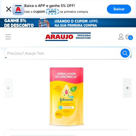
×
Baixe o APP e ganhe 5% OFF!
Baixar
cupom
Use o
APP5
na primeira compra
0
Araujo
Infantil
Banho Infantil
Sabonete Infantil
Sab