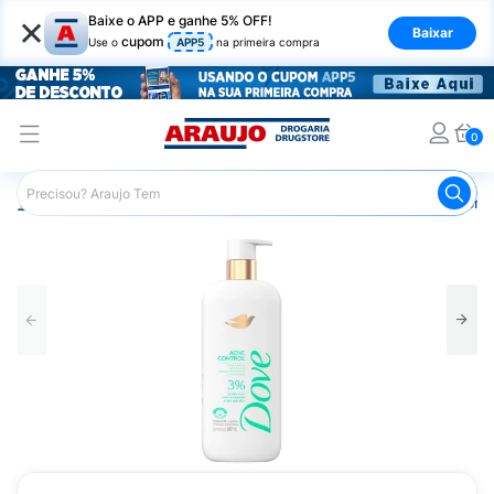
×
Baixe o APP e ganhe 5% OFF!
Baixar
cupom
Use o
APP5
na primeira compra
0
Araujo
Higiene Pessoal
Banho
Sabonetes
Sabonet