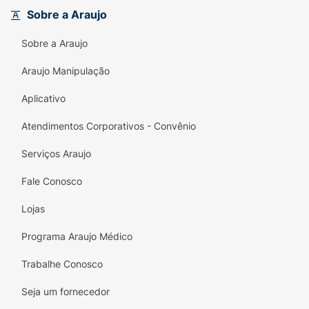
Sobre a Araujo
Controle de Imperfeições
: Auxilia na
redução de acne e cravos corporais com o
Sobre a Araujo
poder do Ácido Salicílico.
Araujo Manipulação
Limpeza Profunda e Suave
: Remove
impurezas sem agredir ou ressecar a pele.
Aplicativo
Prevenção Ativa
: Ajuda a evitar que novas
Atendimentos Corporativos - Convênio
espinhas apareçam com o uso contínuo.
Serviços Araujo
Dermatologicamente Testado
: Fórmula
Fale Conosco
segura para o uso diário em peles com
tendência à acne.
Lojas
Embalagem Inteligente
: Frasco de 547ml
Programa Araujo Médico
com válvula pump, ideal para facilitar a
aplicação durante o banho.
Trabalhe Conosco
Seja um fornecedor