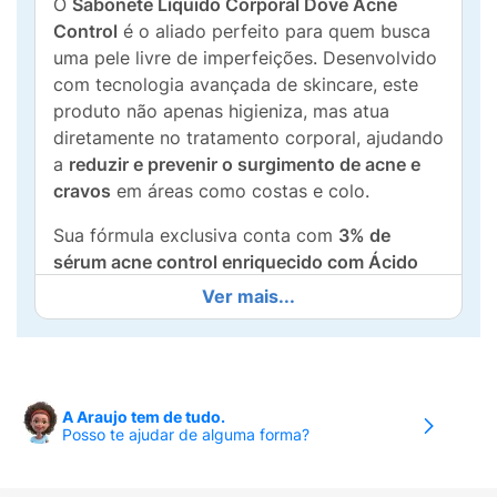
O
Sabonete Líquido Corporal Dove Acne
Control
é o aliado perfeito para quem busca
uma pele livre de imperfeições. Desenvolvido
com tecnologia avançada de skincare, este
produto não apenas higieniza, mas atua
diretamente no tratamento corporal, ajudando
a
reduzir e prevenir o surgimento de acne e
cravos
em áreas como costas e colo.
Sua fórmula exclusiva conta com
3% de
sérum acne control enriquecido com Ácido
Salicílico
. Este poderoso ativo dermatológico
Ver mais...
promove uma limpeza profunda nos poros,
removendo o excesso de oleosidade e células
mortas, enquanto a exclusiva tecnologia
Dove garante que a barreira natural de
A Araujo tem de tudo.
hidratação da pele seja preservada, evitando
Posso te ajudar de alguma forma?
o efeito rebote e o ressecamento.
Principais Benefícios: