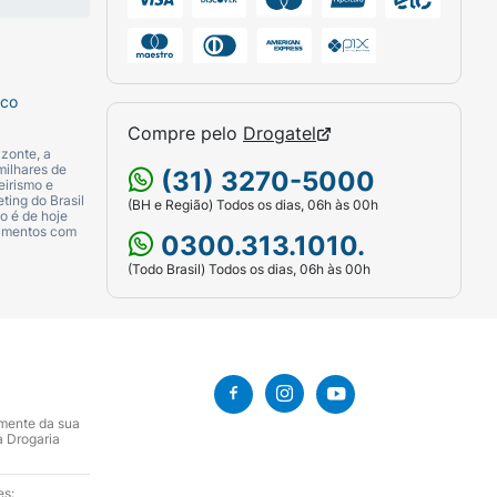
sco
Compre pelo
Drogatel
zonte, a
milhares de
(31) 3270-5000
eirismo e
ting do Brasil
(BH e Região) Todos os dias, 06h às 00h
o é de hoje
camentos com
0300.313.1010.
(Todo Brasil) Todos os dias, 06h às 00h
amente da sua
a Drogaria
es: