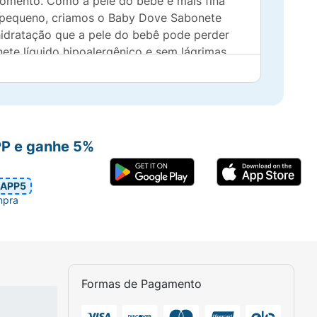
momento. Como a pele do bebê é mais fina
eu pequeno, criamos o Baby Dove Sabonete
 hidratação que a pele do bebê pode perder
ete líquido hipoalergênico e sem lágrimas
tada e macia ao longo do dia. E com uma
seu bebê maciaAjude a deixar a pele do seu
triente essencial da pele que podem se
s pésTestado por oftalmologista,
o para o uso em recém-nascidos• Perfume
PP e ganhe 5%
uido deixa a pele do seu pequeno com um
atação Enriquecida é suave e nutritivo para
APP5
u uma toalha. Finalize com Baby Dove Loção
mpra
Formas de Pagamento