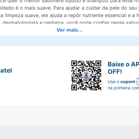
você quer o melhor sabonete líquido e shampoo para esse 
uidado é o mais suave. Para ajudar a cuidar da pele do s
 limpeza suave, ele ajuda a repôr nutriente essencial e a
, dermatologista e pediatra, você pode confiar nesse sabon
Ver mais...
. O produto ajuda a deixar a pele do seu bebê limpa, hidra
 seu pequeno se divertir.
Perfeito para:
• Manter a pele do 
e líquido hidratante. Ele ajuda a repôr a hidratação e nu
o bebê macia e hidratada• Limpar suavemente da cabeça ao
líquido para ser usado dos pés à cabeça é suave. Adequad
Baixe o A
do para ser gentil com a pele do bebê, esse sabonete líq
atel
OFF!
Ideal para o uso diário, o Baby Dove Sabonete Líquido Hidr
Use o
cupom
do bebê com água morna e lavar gentilmente com as mãos o
na primeira co
ma maior hidratação por até 24 horas.