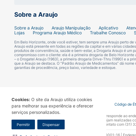
Sobre a Araujo
Sobre a Araujo
Araujo Manipulação
Aplicativo
Aten
Lojas
Programa Araujo Médico
Trabalhe Conosco
Em Belo Horizonte, onde você estiver, tem sempre uma Araujo perto de
Araujo está presente em todas as regiões da capital e em várias cidade
produtos de conveniência, saúde e bem-estar, a Drogaria Araujo é um pa
compromisso com o cliente: ela é a primeira drogaria de Belo Horizonte a
– o Drogatel Araujo (1963), a primeira drogaria Drive-Thru (1990) e a 
que a Araujo se destaca. O “Padrão Araujo de Medicamentos” dá nome
garantias de procedência, preço baixo, variedade e estoque.
Cookies:
O site da Araujo utiliza cookies
Termo de Uso
Portal da Privacidade
Covid-19
Código de É
para melhorar sua experiência e oferecer
serviços personalizados.
A Drogaria Araujo S/A informa que o seu site oficial corresponde ao e
marca. Para sua segurança recomendamos que não sejam realizadas com
Araujo S.A. Em caso de dúvidas, gentileza entrar em contato com (31)
Permitir
Dispensar
Razão Social: Drogaria Araujo S.A | CNPJ: 17.256.512.0001-16 | Endere