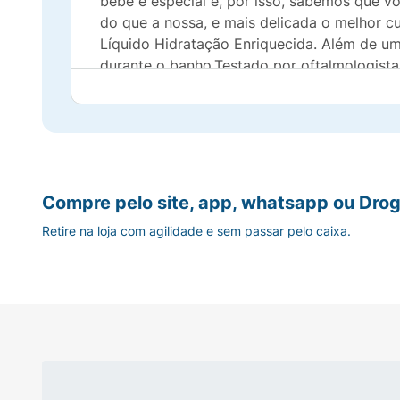
bebê é especial e, por isso, sabemos que 
do que a nossa, e mais delicada o melhor c
Líquido Hidratação Enriquecida. Além de uma
durante o banho.Testado por oftalmologista
para deixar a hora do banho mais divertida
espuma rica e cremosa sobrarão bolhas para
bebê macia ao longo do dia com esse sabonet
perder durante o banho, deixando a pele d
dermatologista e pediatra, esse sabonete 
suaveFeito com um perfume leve desenvolvi
Compre pelo site, app, whatsapp ou Drog
cheirinho e sensação deliciosos
Como usar:
Retire na loja com agilidade e sem passar pelo caixa.
a pele. Basta molhar os cabelos e a pele 
Hidratante Enriquecida para proporcionar u