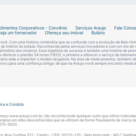
dimentos Corporativos - Convênio
Serviços Araujo
Fale Cono
Seja um fornecedor
Ofereça seu imóvel
Bulário
 você. Com uma história centenária que se confunde com a evolução de Belo Hori
s do interior do estado. Reconhecida pelos serviços inovadores e com um mix de 
trimônio dos mineiros. Essa trajetória de sucesso é também uma história de pion
 oferecer o plantão 24 horas (1933), a primeira a oferecer o serviço de telemarke
primeira rede a implantar o modelo drugstore. Na área de medicamentos, também nã
 novo para uma confiança antiga: de que na Araujo você sempre encontra medi
tica e Conduta
ndereço www.araujo.com.br, não reconhecendo qualquer outro que utilize indevid
pras em sites desconhecidos que se utilizem de forma fraudulenta da marca d
 3270-5000.
ço: Rua Curitiba 327 - Centro - CEP: 30170-120 - Belo Horizonte - MG | Telefon