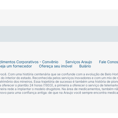
natural da pele
dimentos Corporativos - Convênio
Serviços Araujo
Fale Cono
Seja um fornecedor
Ofereça seu imóvel
Bulário
 você. Com uma história centenária que se confunde com a evolução de Belo Hori
Em caso de contato com os olhos, enxágue abundantemente
s do interior do estado. Reconhecida pelos serviços inovadores e com um mix de 
trimônio dos mineiros. Essa trajetória de sucesso é também uma história de pion
te. Manter fora do alcance de crianças.
 oferecer o plantão 24 horas (1933), a primeira a oferecer o serviço de telemarke
primeira rede a implantar o modelo drugstore. Na área de medicamentos, também nã
 novo para uma confiança antiga: de que na Araujo você sempre encontra medi
sponja, massagear até formar espuma e enxaguar bem.