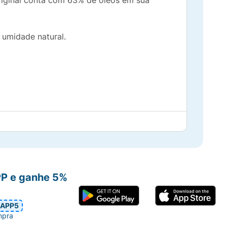
riginal conta com 63% de óleos em sua
 umidade natural.
.
PP e ganhe 5%
 de cuidado!
APP5
mpra