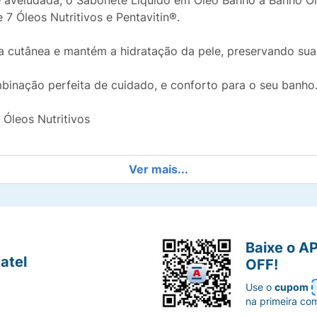
 aveludada, o Sabonete Líquido em Óleo Banho a Banho O
 7 Óleos Nutritivos e Pentavitin®.
a cutânea e mantém a hidratação da pele, preservando sua
inação perfeita de cuidado, e conforto para o seu banho
Óleos Nutritivos
Ver mais...
po!
Baixe o A
Banho a Banho 250ml e transforme seu banho em um ritual
atel
OFF!
Use o
cupom
na primeira co