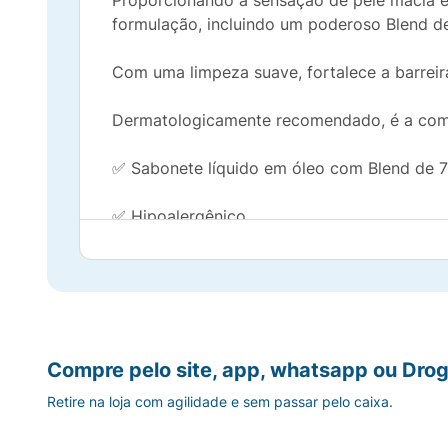
Proporcionando a sensação de pele macia e
formulação, incluindo um poderoso Blend de
Com uma limpeza suave, fortalece a barreir
Dermatologicamente recomendado, é a comb
✅ Sabonete líquido em óleo com Blend de 7 
✅ Hipoalergênico
✅ Sensação de banho tomado por mais tem
✅ Recomendado por Dermatologistas
Compre agora o Sabonete Líquido em Óleo 
Compre pelo site, app, whatsapp ou Drog
Retire na loja com agilidade e sem passar pelo caixa.
Benefícios: