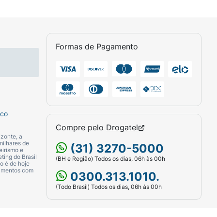
Formas de Pagamento
sco
Compre pelo
Drogatel
zonte, a
 com água. Caso ocorra irritação ou
milhares de
(31) 3270-5000
eirismo e
ting do Brasil
(BH e Região) Todos os dias, 06h às 00h
o é de hoje
camentos com
0300.313.1010.
(Todo Brasil) Todos os dias, 06h às 00h