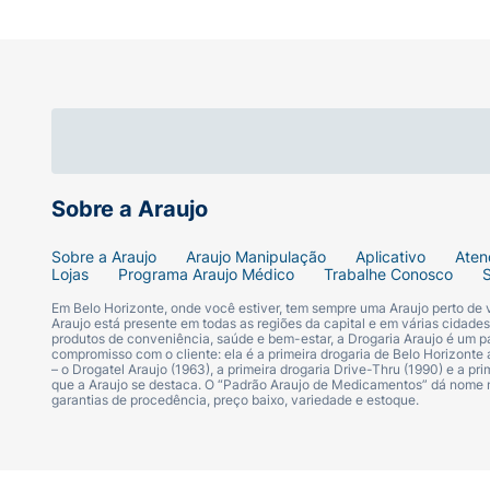
• Limpeza suave sem remover a oleosidade 
• Alta nutrição desde o banho
• Fortalece a barreira cutânea
• Mantém a hidratação natural da pele
Sobre a Araujo
• Sensação de pele macia e aveludada
Sobre a Araujo
Araujo Manipulação
Aplicativo
Aten
• Ideal para peles secas e sensíveis
Lojas
Programa Araujo Médico
Trabalhe Conosco
Em Belo Horizonte, onde você estiver, tem sempre uma Araujo perto de
Uso externo. Evite contato com os olhos. 
Araujo está presente em todas as regiões da capital e em várias cidade
produtos de conveniência, saúde e bem-estar, a Drogaria Araujo é um pa
sensibilidade, suspender o uso imediatamen
compromisso com o cliente: ela é a primeira drogaria de Belo Horizonte a
– o Drogatel Araujo (1963), a primeira drogaria Drive-Thru (1990) e a 
que a Araujo se destaca. O “Padrão Araujo de Medicamentos” dá nome
Modo de usar:
garantias de procedência, preço baixo, variedade e estoque.
Aplicar sobre a pele molhada ou em uma e