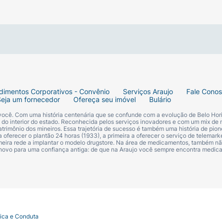
dimentos Corporativos - Convênio
Serviços Araujo
Fale Cono
Seja um fornecedor
Ofereça seu imóvel
Bulário
 você. Com uma história centenária que se confunde com a evolução de Belo Hori
s do interior do estado. Reconhecida pelos serviços inovadores e com um mix de 
trimônio dos mineiros. Essa trajetória de sucesso é também uma história de pion
 oferecer o plantão 24 horas (1933), a primeira a oferecer o serviço de telemarke
primeira rede a implantar o modelo drugstore. Na área de medicamentos, também nã
 novo para uma confiança antiga: de que na Araujo você sempre encontra medi
tica e Conduta