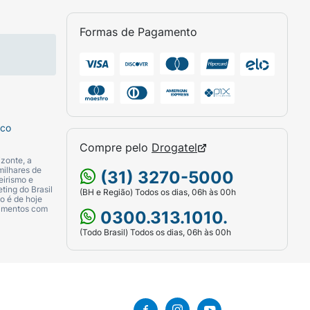
Formas de Pagamento
sco
Compre pelo
Drogatel
zonte, a
milhares de
(31) 3270-5000
eirismo e
ting do Brasil
(BH e Região) Todos os dias, 06h às 00h
o é de hoje
camentos com
0300.313.1010.
(Todo Brasil) Todos os dias, 06h às 00h