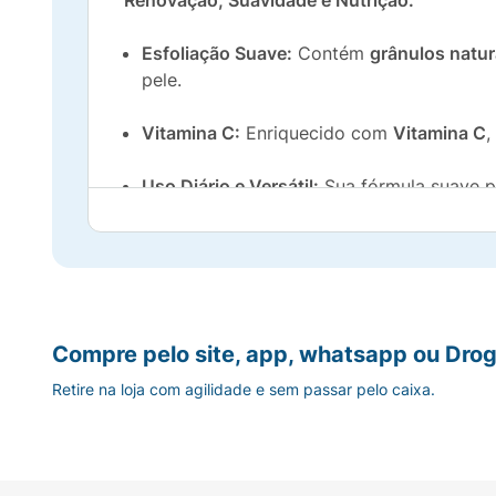
Renovação, Suavidade e Nutrição:
Esfoliação Suave:
Contém
grânulos natur
pele.
Vitamina C:
Enriquecido com
Vitamina C
,
Uso Diário e Versátil:
Sua fórmula suave p
Fragrância Refrescante:
O perfume de
Mo
Nova Fórmula:
Garante uma experiência ai
Renove sua pele todos os dias com a suavi
Compre pelo site, app, whatsapp ou Drog
Retire na loja com agilidade e sem passar pelo caixa.