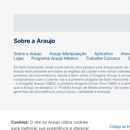
Sobre a Araujo
Sobre a Araujo
Araujo Manipulação
Aplicativo
Aten
Lojas
Programa Araujo Médico
Trabalhe Conosco
Em Belo Horizonte, onde você estiver, tem sempre uma Araujo perto de
Araujo está presente em todas as regiões da capital e em várias cidade
produtos de conveniência, saúde e bem-estar, a Drogaria Araujo é um pa
compromisso com o cliente: ela é a primeira drogaria de Belo Horizonte a
– o Drogatel Araujo (1963), a primeira drogaria Drive-Thru (1990) e a 
que a Araujo se destaca. O “Padrão Araujo de Medicamentos” dá nome
garantias de procedência, preço baixo, variedade e estoque.
Cookies:
O site da Araujo utiliza cookies
Termo de Uso
Portal da Privacidade
Covid-19
Código de É
para melhorar sua experiência e oferecer