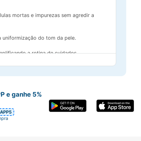
ulas mortas e impurezas sem agredir a
a uniformização do tom da pele.
implificando a rotina de cuidados.
a.
PP e ganhe 5%
m Morango
!
APP5
mpra