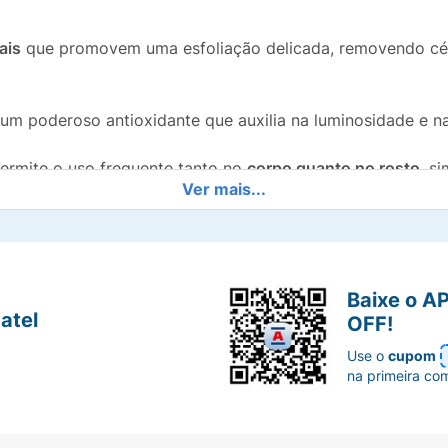
ais
que promovem uma esfoliação delicada, removendo cél
 um poderoso antioxidante que auxilia na luminosidade e n
ermite o uso frequente tanto no
corpo quanto no rosto
, s
Ver mais...
rango
é delicioso e deixa a pele agradavelmente perfumad
nda melhor na limpeza e esfoliação.
Baixe o A
dade e o frescor do
Sabonete Líquido Esfoliante Hidrader
atel
OFF!
Use o
cupom
na primeira co