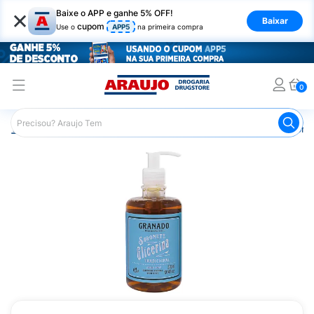
×
Baixe o APP e ganhe 5% OFF!
Baixar
cupom
Use o
APP5
na primeira compra
0
Araujo
Higiene Pessoal
Banho
Sabonetes
Sabonet