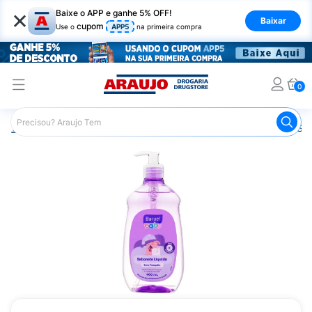
×
Baixe o APP e ganhe 5% OFF!
Baixar
cupom
Use o
APP5
na primeira compra
0
Araujo
Infantil
Banho Infantil
Sabonete Infantil
Sab