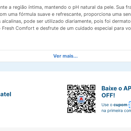
nte a região íntima, mantendo o pH natural da pele. Sua f
om uma fórmula suave e refrescante, proporciona uma sens
 alcalinas, pode ser utilizado diariamente, pois foi derma
Fresh Comfort e desfrute de um cuidado especial para você
Ver mais...
 testado
Baixe o A
atel
OFF!
Use o
cupom
na primeira co
 a pele molhada até formar espuma. Enxágue em seguida.
nos órgãos genitais externos. Em caso de irritação, suspe