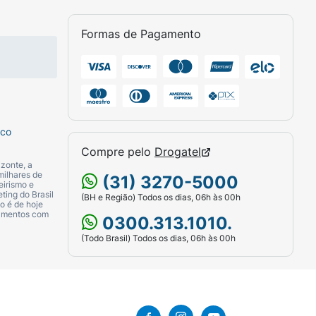
 abrigo de luz e fora do alcance de
Formas de Pagamento
Acid; Aloe Barbadensis Leaf Juice Powder;
; Sodium Benzoate; Parfum,
sco
Compre pelo
Drogatel
zonte, a
milhares de
(31) 3270-5000
eirismo e
ting do Brasil
(BH e Região) Todos os dias, 06h às 00h
o é de hoje
camentos com
0300.313.1010.
(Todo Brasil) Todos os dias, 06h às 00h