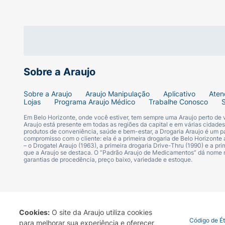
excesso de uso do produto pode ser uma font
crianças.
Ingredientes:
Aqua; Cocamidopropyl Betaine;
Glycerin; Sodium Chloride; PEG-40 Hydroge
Sobre a Araujo
Sobre a Araujo
Araujo Manipulação
Aplicativo
Aten
Lojas
Programa Araujo Médico
Trabalhe Conosco
Em Belo Horizonte, onde você estiver, tem sempre uma Araujo perto de
Araujo está presente em todas as regiões da capital e em várias cidade
produtos de conveniência, saúde e bem-estar, a Drogaria Araujo é um pa
compromisso com o cliente: ela é a primeira drogaria de Belo Horizonte a
– o Drogatel Araujo (1963), a primeira drogaria Drive-Thru (1990) e a 
que a Araujo se destaca. O “Padrão Araujo de Medicamentos” dá nome
garantias de procedência, preço baixo, variedade e estoque.
Cookies:
O site da Araujo utiliza cookies
Termo de Uso
Portal da Privacidade
Covid-19
Código de É
para melhorar sua experiência e oferecer