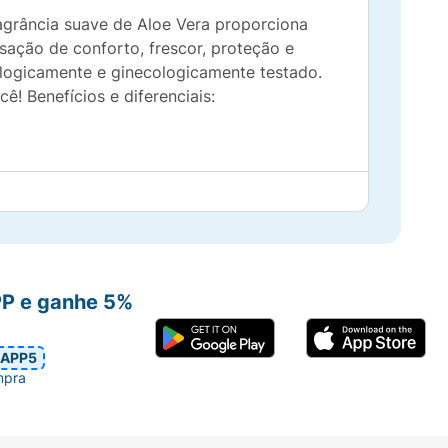
ragrância suave de Aloe Vera proporciona
ação de conforto, frescor, proteção e
tologicamente e ginecologicamente testado.
! Benefícios e diferenciais:
PP e ganhe 5%
APP5
mpra
nda o uso e procure orientação médica. O