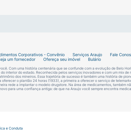
e de irritação genital. Manter em local seco e arejado, ao
 Sodium Laureth Sulfate; PEG-7 Glyceryl Cocoate; Lactic 
nated Castor Oil; PEG-200 Hydrogenated Glyceryl Palmate
dimentos Corporativos - Convênio
Serviços Araujo
Fale Cono
Seja um fornecedor
Ofereça seu imóvel
Bulário
 você. Com uma história centenária que se confunde com a evolução de Belo Hori
s do interior do estado. Reconhecida pelos serviços inovadores e com um mix de 
trimônio dos mineiros. Essa trajetória de sucesso é também uma história de pion
 oferecer o plantão 24 horas (1933), a primeira a oferecer o serviço de telemarke
primeira rede a implantar o modelo drugstore. Na área de medicamentos, também nã
 novo para uma confiança antiga: de que na Araujo você sempre encontra medi
tica e Conduta