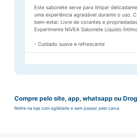
Este sabonete serve para limpar delicadame
uma experiência agradável durante o uso. C
bem-estar. Livre de corantes e propriedades
Experimente NIVEA Sabonete Líquido Íntimo 
- Cuidado suave e refrescante
- Fórmula com Aloe Vera e Ácido Lático
- Livre de corantes e propriedades alcalinas
- Dermatologicamente e ginecologicamente
Compre pelo site, app, whatsapp ou Drog
- Mantém o pH natural da pele
Retire na loja com agilidade e sem passar pelo caixa.
Modo de Usar:
Massageie o sabonete sobre
Precauções :
Uso externo. Aplique somente 