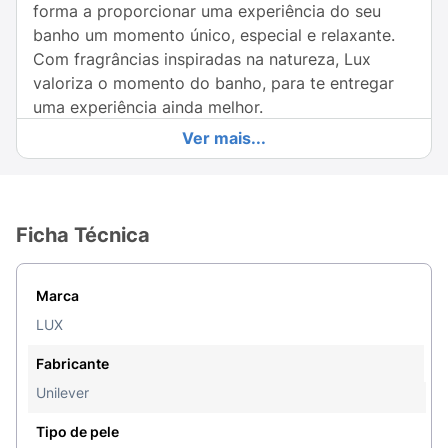
forma a proporcionar uma experiência do seu
banho um momento único, especial e relaxante.
Com fragrâncias inspiradas na natureza, Lux
valoriza o momento do banho, para te entregar
uma experiência ainda melhor.
Ver mais...
Lux também possui óleos hidraflorais, uma
mistura de ingredientes de cuidado com a pele,
extraídos da natureza, que adicionados à
formulação ajudam a sua pele a permanecer
Ficha Técnica
macia e flexível. Aproveite um banho ainda mais
intenso com Lux. Além disso, a linha de sabonetes
líquidos de Lux apresenta um pH adequado à sua
Marca
pele, promovendo uma limpeza eficaz e cuidado
LUX
com a sua pele.
Fabricante
Para uma melhor experiência de uso e rendimento
Unilever
do produto, sugerimos as seguintes formas de
uso: Apenas um pouco do produto na esponja é
Tipo de pele