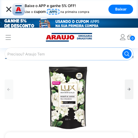
×
Baixe o APP e ganhe 5% OFF!
Baixar
cupom
Use o
APP5
na primeira compra
0
Araujo
Higiene Pessoal
Banho
Sabonetes
Sabonet