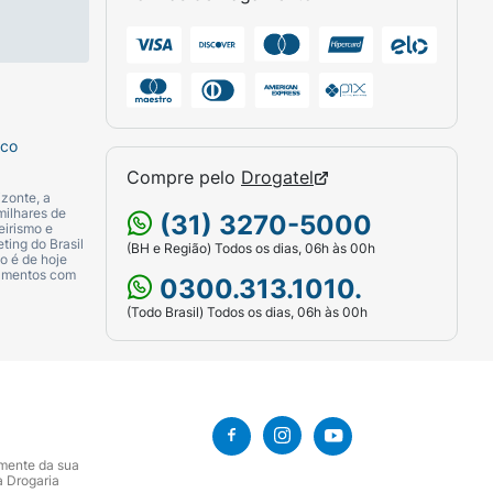
sco
Compre pelo
Drogatel
zonte, a
milhares de
(31) 3270-5000
eirismo e
ting do Brasil
(BH e Região) Todos os dias, 06h às 00h
o é de hoje
camentos com
0300.313.1010.
(Todo Brasil) Todos os dias, 06h às 00h
amente da sua
a Drogaria