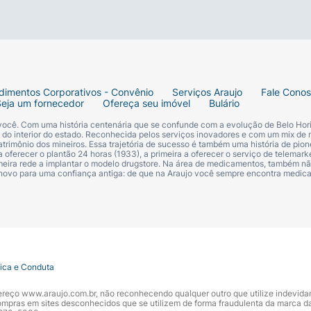
dimentos Corporativos - Convênio
Serviços Araujo
Fale Cono
Seja um fornecedor
Ofereça seu imóvel
Bulário
 você. Com uma história centenária que se confunde com a evolução de Belo Hori
s do interior do estado. Reconhecida pelos serviços inovadores e com um mix de 
trimônio dos mineiros. Essa trajetória de sucesso é também uma história de pion
 oferecer o plantão 24 horas (1933), a primeira a oferecer o serviço de telemarke
primeira rede a implantar o modelo drugstore. Na área de medicamentos, também nã
 novo para uma confiança antiga: de que na Araujo você sempre encontra medi
tica e Conduta
ndereço www.araujo.com.br, não reconhecendo qualquer outro que utilize indevid
pras em sites desconhecidos que se utilizem de forma fraudulenta da marca d