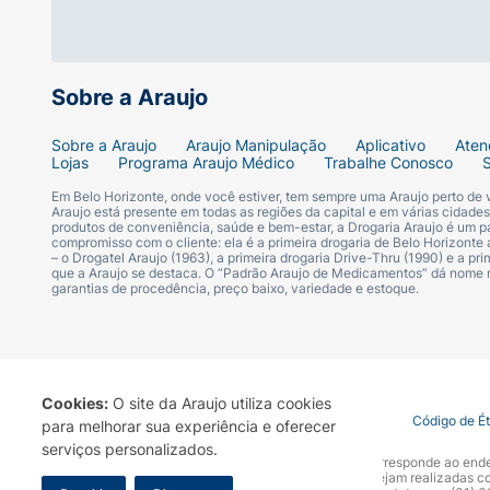
Sobre a Araujo
Sobre a Araujo
Araujo Manipulação
Aplicativo
Aten
Lojas
Programa Araujo Médico
Trabalhe Conosco
Em Belo Horizonte, onde você estiver, tem sempre uma Araujo perto de
Araujo está presente em todas as regiões da capital e em várias cidade
produtos de conveniência, saúde e bem-estar, a Drogaria Araujo é um pa
compromisso com o cliente: ela é a primeira drogaria de Belo Horizonte a
– o Drogatel Araujo (1963), a primeira drogaria Drive-Thru (1990) e a 
que a Araujo se destaca. O “Padrão Araujo de Medicamentos” dá nome
garantias de procedência, preço baixo, variedade e estoque.
Cookies:
O site da Araujo utiliza cookies
Termo de Uso
Portal da Privacidade
Covid-19
Código de É
para melhorar sua experiência e oferecer
serviços personalizados.
A Drogaria Araujo S/A informa que o seu site oficial corresponde ao e
marca. Para sua segurança recomendamos que não sejam realizadas com