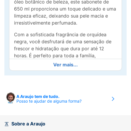
óleo botânico de beleza, este sabonete de
650 ml proporciona um toque delicado e uma
limpeza eficaz, deixando sua pele macia e
irresistivelmente perfumada.
Com a sofisticada fragrância de orquídea
negra, você desfrutará de uma sensação de
frescor e hidratação que dura por até 12
horas. É perfeito para toda a família,
tornando o momento do banho em um ritual
Ver mais...
de autocuidado e bem-estar.
Sua fórmula suave é ideal para todos os tipos
de pele, garantindo uma limpeza delicada
sem ressecar. Além disso, sua embalagem em
A Araujo tem de tudo.
Posso te ajudar de alguma forma?
tamanho família é perfeita para uso diário,
trazendo praticidade e economia para o seu
dia a dia.
Sobre a Araujo
Experimente o Sabonete Líquido Lux