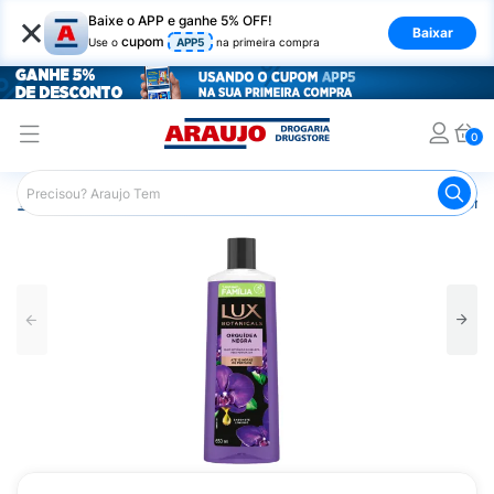
×
Baixe o APP e ganhe 5% OFF!
Baixar
cupom
Use o
APP5
na primeira compra
0
Araujo
Higiene Pessoal
Banho
Sabonetes
Sabonet