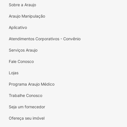
Botanicals Orquídea Negra e sinta o poder da
Sobre a Araujo
natureza em sua rotina de cuidados pessoais.
Araujo Manipulação
Traga um toque de luxo ao seu banho e
descubra a beleza radiante que só Lux pode
Aplicativo
oferecer
Atendimentos Corporativos - Convênio
Serviços Araujo
Fale Conosco
Lojas
Programa Araujo Médico
Trabalhe Conosco
Seja um fornecedor
Ofereça seu imóvel