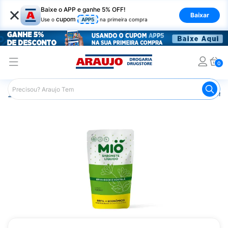
×
Baixe o APP e ganhe 5% OFF!
Baixar
cupom
Use o
APP5
na primeira compra
0
Araujo
Higiene Pessoal
Banho
Sabonetes
Sabonet