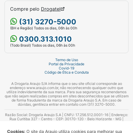
Compre pelo
Drogatel
(31) 3270-5000
(BH e Região) Todos os dias, 06h às 00h
0300.313.1010
(Todo Brasil) Todos os dias, 06h às 00h
Termo de Uso
Portal da Privacidade
Covid-19
Código de Ética e Conduta
A Drogaria Araujo S/A informa que o seu site oficial corresponde ao
endereço www.araujo.com.br, não reconhecendo qualquer outro que
utilize indevidamente da sua marca. Para sua segurança recomendamos
que não sejam realizadas compras em sites desconhecidos que se utilizem
de forma fraudulenta da marca da Drogaria Araujo S.A. Em caso de
dúvidas, gentileza entrar em contato com (31) 3270-5000.
Razão Social: Drogaria Araujo S.A | CNPJ: 17.256.512.0001-16 | Endereço:
Rua Curitiba 327 - Centro - CEP: 30170-120 - Belo Horizonte - MG |
Telefones: 0300.313.1010 e (31) 3270-5000 Horário de funcionamento -
06:00h às 00:00h | Consultores técnicos responsáveis: Hairton Ayres
Cookies:
O site da Araujo utiliza cookies para melhorar sua
Azevedo Guimarães – CRF 10.965 | Yasmin Silva Alvarenga – CRF 52.584 -