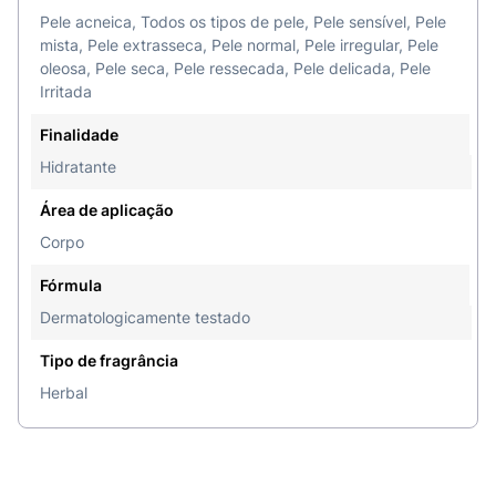
Lavanda e Verbena e transforme seu banho em
Pele acneica, Todos os tipos de pele, Pele sensível, Pele
um ritual de relaxamento e cuidado.
mista, Pele extrasseca, Pele normal, Pele irregular, Pele
oleosa, Pele seca, Pele ressecada, Pele delicada, Pele
Irritada
Finalidade
Hidratante
Área de aplicação
Corpo
Fórmula
Dermatologicamente testado
Tipo de fragrância
Herbal