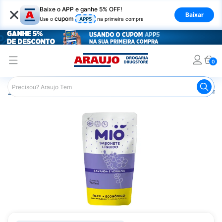
×
Baixe o APP e ganhe 5% OFF!
Baixar
cupom
Use o
APP5
na primeira compra
0
Araujo
Higiene Pessoal
Banho
Sabonetes
Sabonet