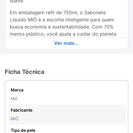
suave.
Em embalagem refil de 750ml, o Sabonete
Líquido MIÓ é a escolha inteligente para quem
busca economia e sustentabilidade. Com 70%
menos plástico, você ajuda a cuidar do planeta
enquanto desfruta de um produto de qualidade
Ver mais...
superior. Sua fórmula delicada é ideal para todos
os tipos de pele, limpando sem agredir e
deixando uma sensação de frescor.
Ficha Técnica
O refil é fácil de usar e perfeito para recarregar
seus frascos favoritos, garantindo que você
sempre tenha sabonete à mão. Seja para uso
Marca
diário ou em momentos especiais, o Sabonete
Mió
Líquido MIÓ é a adição perfeita para sua rotina
de cuidados pessoais.
Fabricante
MIÓ
Invista em sua higiene com um toque de natureza
e frescor! Escolha o Sabonete Líquido MIÓ
Tipo de pele