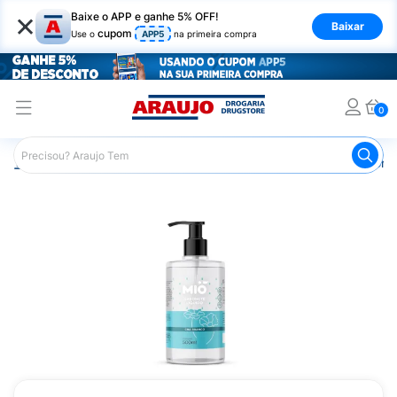
×
Baixe o APP e ganhe 5% OFF!
Baixar
cupom
Use o
APP5
na primeira compra
0
Araujo
Higiene Pessoal
Banho
Sabonetes
Sabonet