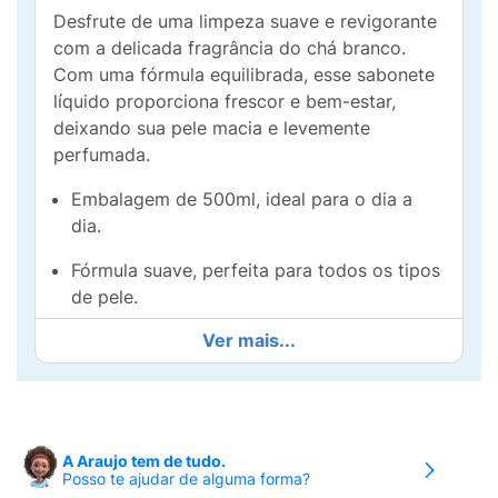
Desfrute de uma limpeza suave e revigorante
com a delicada fragrância do chá branco.
Com uma fórmula equilibrada, esse sabonete
líquido proporciona frescor e bem-estar,
deixando sua pele macia e levemente
perfumada.
Embalagem de 500ml, ideal para o dia a
dia.
Fórmula suave, perfeita para todos os tipos
de pele.
Ver mais...
Aroma sofisticado e relaxante, que
transforma sua rotina de cuidados em um
momento especial.
Sinta a pureza e o frescor do chá branco em
A Araujo tem de tudo.
cada uso.
Posso te ajudar de alguma forma?