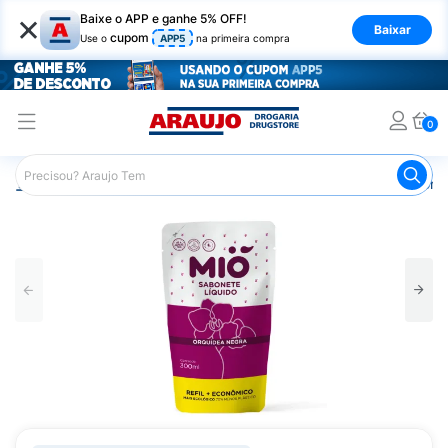
×
Baixe o APP e ganhe 5% OFF!
Baixar
cupom
Use o
APP5
na primeira compra
0
Araujo
Higiene Pessoal
Banho
Sabonetes
Sabonet