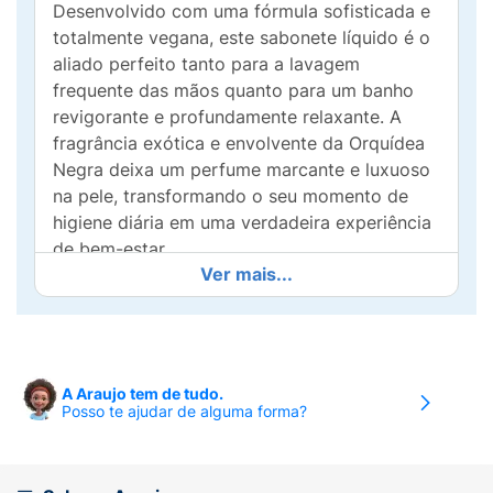
Desenvolvido com uma fórmula sofisticada e
totalmente vegana, este sabonete líquido é o
aliado perfeito tanto para a lavagem
frequente das mãos quanto para um banho
revigorante e profundamente relaxante. A
fragrância exótica e envolvente da Orquídea
Negra deixa um perfume marcante e luxuoso
na pele, transformando o seu momento de
higiene diária em uma verdadeira experiência
de bem-estar.
Ver mais...
Além de proporcionar uma limpeza eficaz
sem agredir a barreira natural de hidratação
da pele, a versão refil é a escolha mais
inteligente, consciente e econômica para o
A Araujo tem de tudo.
seu lar. Com ela, você reabastece o seu
Posso te ajudar de alguma forma?
frasco regular favorito com excelente custo-
benefício e contribui diretamente para a
preservação do meio ambiente, já que sua