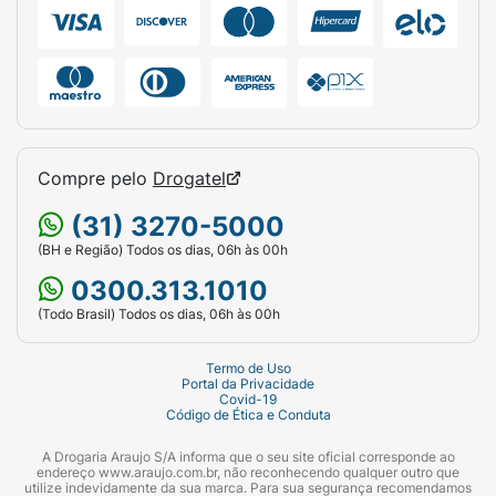
completamente em seguida.
Ficha Técnica:
Marca:
Mió.
Produto:
Sabonete Líquido em Gel.
Fragrância:
Orquídea Negra.
Compre pelo
Drogatel
Área de Aplicação:
Mãos e Banho (Corpo).
(31) 3270-5000
(BH e Região) Todos os dias, 06h às 00h
Apresentação:
Refil Econômico / Mais
0300.313.1010
Ecológico.
(Todo Brasil) Todos os dias, 06h às 00h
Diferenciais:
Fórmula Vegana, 70% menos
plástico, Exclusividade Drogaria Araujo.
Termo de Uso
Portal da Privacidade
Covid-19
Volume Líquido:
300 ml.
Código de Ética e Conduta
Código de Barras (EAN):
7898645400834.
A Drogaria Araujo S/A informa que o seu site oficial corresponde ao
endereço www.araujo.com.br, não reconhecendo qualquer outro que
utilize indevidamente da sua marca. Para sua segurança recomendamos