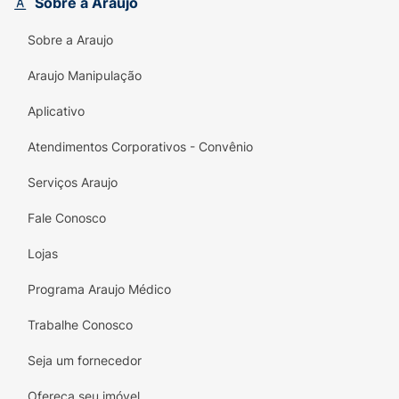
Sobre a Araujo
embalagem em sachê utiliza
70% menos
plástico
em comparação aos frascos
Sobre a Araujo
tradicionais. Um cuidado diário completo e
sustentável, com a qualidade e exclusividade
Araujo Manipulação
que só a Araujo oferece.
Aplicativo
Principais Benefícios:
Atendimentos Corporativos - Convênio
Fragrância Marcante de Orquídea Negra:
Deixa a pele delicadamente perfumada com
Serviços Araujo
notas florais intensas e sofisticadas.
Fale Conosco
Fórmula Multiuso (Mãos e Banho):
Perfeito
Lojas
para uso na pia do lavabo ou no chuveiro,
garantindo versatilidade no dia a dia.
Programa Araujo Médico
Produto 100% Vegano:
Cuidado consciente
Trabalhe Conosco
formulado sem ingredientes de origem
animal.
Seja um fornecedor
Embalagem Mais Ecológica:
Reduz o
Ofereça seu imóvel