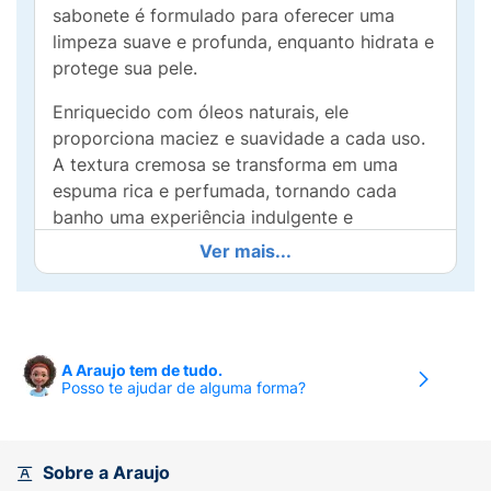
sabonete é formulado para oferecer uma
limpeza suave e profunda, enquanto hidrata e
protege sua pele.
Enriquecido com óleos naturais, ele
proporciona maciez e suavidade a cada uso.
A textura cremosa se transforma em uma
espuma rica e perfumada, tornando cada
banho uma experiência indulgente e
relaxante. Ideal para todos os tipos de pele, o
Ver mais...
Sabonete Palmolive é especialmente
formulado para hidratar e manter a
elasticidade da pele, deixando-a visivelmente
mais saudável.
A Araujo tem de tudo.
Posso te ajudar de alguma forma?
O tamanho família é perfeito para toda a
família, garantindo que todos possam
desfrutar de pele limpa e bem cuidada.
Transforme seu banho em um momento
Sobre a Araujo