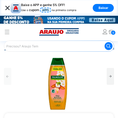
×
Baixe o APP e ganhe 5% OFF!
Baixar
cupom
Use o
APP5
na primeira compra
0
Araujo
Higiene Pessoal
Banho
Sabonetes
Sabonet