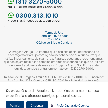
(31) 3270-5000
(BH e Região) Todos os dias, 06h às 00h
Produto:
Sabonete Líquido Infantil (Cabeça aos
Pés)
0300.313.1010
(Todo Brasil) Todos os dias, 06h às 00h
Variante:
Relaxamento
Termo de Uso
Volume Líquido:
400 ml
Portal da Privacidade
Covid-19
Código de Ética e Conduta
Diferenciais:
94% de ingredientes naturais,
Tecnologia Confortz, Sem Lágrimas,
A Drogaria Araujo S/A informa que o seu site oficial corresponde ao
Hipoalergênico
endereço www.araujo.com.br, não reconhecendo qualquer outro que
utilize indevidamente da sua marca. Para sua segurança recomendamos
que não sejam realizadas compras em sites desconhecidos que se utilizem
Segurança:
Seguro desde os primeiros dias,
de forma fraudulenta da marca da Drogaria Araujo S.A. Em caso de
dúvidas, gentileza entrar em contato com (31) 3270-5000.
testado e aprovado por pediatras e
dermatologistas
Razão Social: Drogaria Araujo S.A | CNPJ: 17.256.512.0001-16 | Endereço:
Rua Curitiba 327 - Centro - CEP: 30170-120 - Belo Horizonte - MG |
Telefones: 0300.313.1010 e (31) 3270-5000 Horário de funcionamento -
Tipo de Embalagem:
Frasco plástico verde-
06:00h às 00:00h | Consultores técnicos responsáveis: Hairton Ayres
Cookies:
O site da Araujo utiliza cookies para melhorar sua
Azevedo Guimarães – CRF 10.965 | Yasmin Silva Alvarenga – CRF 52.584 -
água com válvula pump dosadora e estampa de
Consultor substituto: Thiago Aguiar Pinheiro - CRF Nº 13.748. Alvará
experiência e oferecer serviços personalizados.
tartaruga dormindo
Sanitário: 2025020713 | Autorização de Funcionamento da Empresa (AFE):
7.16355-1
Permitir
Dispensar
Preferências de Cookies
Código de Barras (EAN):
7891033552528