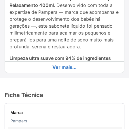
Relaxamento 400ml
. Desenvolvido com toda a
expertise de Pampers — marca que acompanha e
protege o desenvolvimento dos bebês há
gerações —, este sabonete líquido foi pensado
milimetricamente para acalmar os pequenos e
prepará-los para uma noite de sono muito mais
profunda, serena e restauradora.
Limpeza ultra suave com 94% de ingredientes
naturais e Tecnologia Confortz:
O grande
Ver mais...
diferencial da linha Relaxamento é a sua
formulação botânica super limpa, contando com
94% de ingredientes de origem natural
. Equipado
com a inovadora
Tecnologia Confortz
, ele libera
Ficha Técnica
um aroma delicado e calmante durante o banho
morno, o que
auxilia comprovadamente no
Marca
relaxamento
físico e mental da criança. Sua
espuma sedosa promove uma higiene impecável
Pampers
de forma totalmente gentil, mantendo a