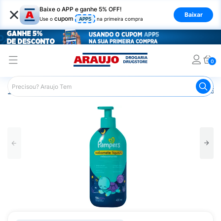
×
Baixe o APP e ganhe 5% OFF!
Baixar
cupom
Use o
APP5
na primeira compra
0
Araujo
Infantil
Banho Infantil
Sabonete Infantil
Sa