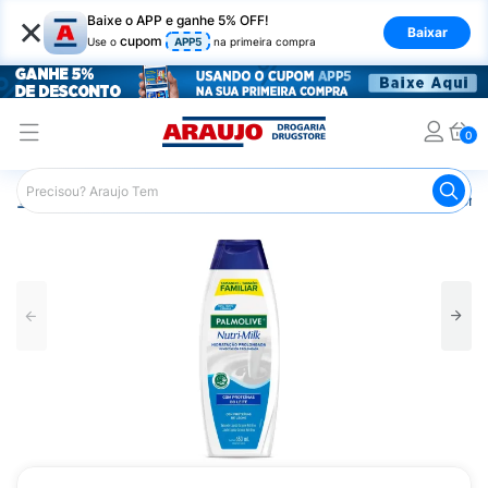
×
Baixe o APP e ganhe 5% OFF!
Baixar
cupom
Use o
APP5
na primeira compra
0
Araujo
Higiene Pessoal
Banho
Sabonetes
Sabonet