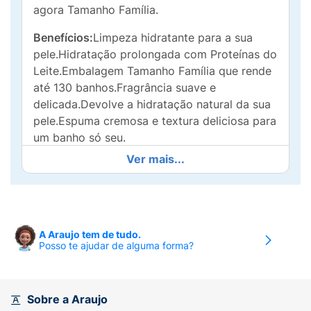
agora Tamanho Família.
Benefícios:
Limpeza hidratante para a sua
pele.Hidratação prolongada com Proteínas do
Leite.Embalagem Tamanho Família que rende
até 130 banhos.Fragrância suave e
delicada.Devolve a hidratação natural da sua
pele.Espuma cremosa e textura deliciosa para
um banho só seu.
Ver mais...
Modo de Uso:
Aplique um pouco do sabonete
líquido sobre uma esponja. Faça uma suave
massagem sobre o corpo e rosto,
desfrutando da cremosa espuma e deliciosa
fragrância e enxágue em seguida.
A Araujo tem de tudo.
Posso te ajudar de alguma forma?
Sobre a Araujo