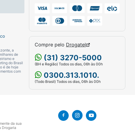
sco
Compre pelo
Drogatel
zonte, a
milhares de
(31) 3270-5000
eirismo e
ting do Brasil
(BH e Região) Todos os dias, 06h às 00h
o é de hoje
camentos com
0300.313.1010.
(Todo Brasil) Todos os dias, 06h às 00h
amente da sua
a Drogaria