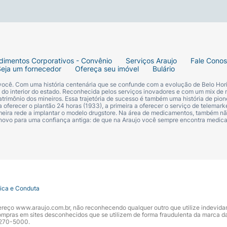
dimentos Corporativos - Convênio
Serviços Araujo
Fale Cono
Seja um fornecedor
Ofereça seu imóvel
Bulário
 você. Com uma história centenária que se confunde com a evolução de Belo Hori
s do interior do estado. Reconhecida pelos serviços inovadores e com um mix de 
trimônio dos mineiros. Essa trajetória de sucesso é também uma história de pion
 oferecer o plantão 24 horas (1933), a primeira a oferecer o serviço de telemarke
primeira rede a implantar o modelo drugstore. Na área de medicamentos, também nã
 novo para uma confiança antiga: de que na Araujo você sempre encontra medi
tica e Conduta
ndereço www.araujo.com.br, não reconhecendo qualquer outro que utilize indevid
pras em sites desconhecidos que se utilizem de forma fraudulenta da marca d
 3270-5000.