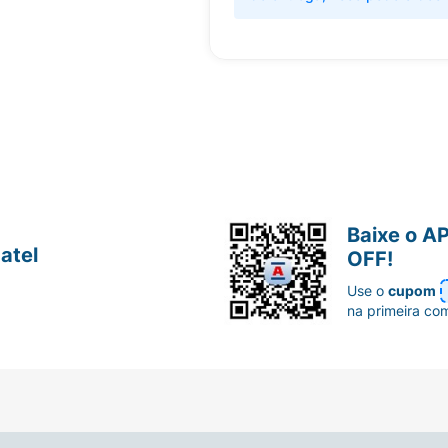
Baixe o A
atel
OFF!
Use o
cupom
na primeira co