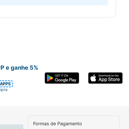
PP e ganhe 5%
APP5
mpra
Formas de Pagamento