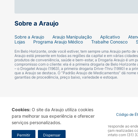
Sobre a Araujo
Sobre a Araujo
Araujo Manipulação
Aplicativo
Aten
Lojas
Programa Araujo Médico
Trabalhe Conosco
Em Belo Horizonte, onde você estiver, tem sempre uma Araujo perto de
Araujo está presente em todas as regiões da capital e em várias cidade
produtos de conveniência, saúde e bem-estar, a Drogaria Araujo é um pa
compromisso com o cliente: ela é a primeira drogaria de Belo Horizonte a
– o Drogatel Araujo (1963), a primeira drogaria Drive-Thru (1990) e a 
que a Araujo se destaca. O “Padrão Araujo de Medicamentos” dá nome
garantias de procedência, preço baixo, variedade e estoque.
Cookies:
O site da Araujo utiliza cookies
Termo de Uso
Portal da Privacidade
Covid-19
Código de É
para melhorar sua experiência e oferecer
serviços personalizados.
A Drogaria Araujo S/A informa que o seu site oficial corresponde ao e
marca. Para sua segurança recomendamos que não sejam realizadas com
Araujo S.A. Em caso de dúvidas, gentileza entrar em contato com (31)
Permitir
Dispensar