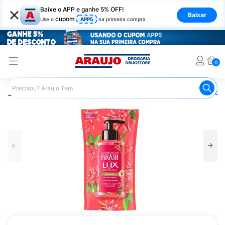
×
Baixe o APP e ganhe 5% OFF!
Baixar
cupom
Use o
APP5
na primeira compra
0
Araujo
Beleza e Cuidados
Perfumes e Colônias
Sabo