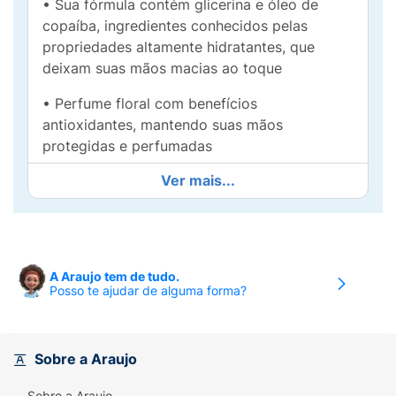
• Sua fórmula contém glicerina e óleo de
copaíba, ingredientes conhecidos pelas
propriedades altamente hidratantes, que
deixam suas mãos macias ao toque
• Perfume floral com benefícios
antioxidantes, mantendo suas mãos
protegidas e perfumadas
Ver mais...
• Experimente o sabonete líquido Lux
Bromélia com poder revitalizador e desfrute
de mãos suaves e delicadamente perfumadas
• A opção refil possui 70% menos plástico*,
A Araujo tem de tudo.
contribuindo para um planeta mais
Posso te ajudar de alguma forma?
sustentável
• Fragrância única para revitalizar corpo,
mente e alma. Evolua sua rotina de cuidado
Sobre a Araujo
com as mãos com o novo Sabonete Líquido
Sobre a Araujo