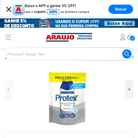
×
Baixe o APP e ganhe 5% OFF!
Baixar
cupom
Use o
APP5
na primeira compra
0
Araujo
Higiene Pessoal
Banho
Sabonetes
Sabonet