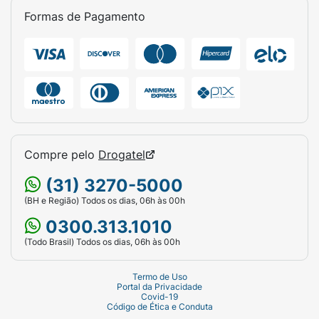
extrato de algas marinhas ajuda a remover
Formas de Pagamento
impurezas.
Compre pelo
Drogatel
(31) 3270-5000
(BH e Região) Todos os dias, 06h às 00h
0300.313.1010
(Todo Brasil) Todos os dias, 06h às 00h
Termo de Uso
Portal da Privacidade
Covid-19
Código de Ética e Conduta