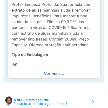
Protex Limpeza Profunda. Sua fórmula com
extrato de algas marinhas ajuda a remover
impurezas. Benefícios: Para manter a boa
saúde da sua pele. Elimina 99,9%** das
bactérias e vírus da COVID-19.* Sua fórmula
com extrato de algas marinhas ajuda a
remover impurezas. Contém 200ml. Preço
Especial. Oferece proteção antibacteriana.
Tipo de Embalagem
Refil
Ver mais...
Modo de Uso
Manter fora do alcance de crianças. Evite
contato com os olhos. Havendo irritação ou
sensibilidade, suspenda o uso e consulte um
A Araujo tem de tudo.
dermatologista.
Posso te ajudar de alguma forma?