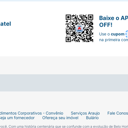
Baixe o A
atel
OFF!
Use o
cupom
na primeira co
dimentos Corporativos - Convênio
Serviços Araujo
Fale Cono
Seja um fornecedor
Ofereça seu imóvel
Bulário
 você. Com uma história centenária que se confunde com a evolução de Belo Hori