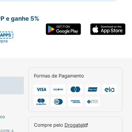
PP e ganhe 5%
APP5
mpra
Formas de Pagamento
sco
Compre pelo
Drogatel
zonte, a