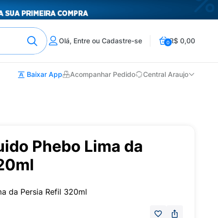
Olá, Entre ou Cadastre-se
R$ 0,00
0
Baixar App
Acompanhar Pedido
Central Araujo
uido Phebo Lima da
320ml
a da Persia Refil 320ml