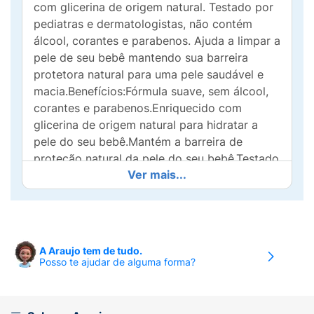
com glicerina de origem natural. Testado por
pediatras e dermatologistas, não contém
álcool, corantes e parabenos. Ajuda a limpar a
pele de seu bebê mantendo sua barreira
protetora natural para uma pele saudável e
macia.Benefícios:Fórmula suave, sem álcool,
corantes e parabenos.Enriquecido com
glicerina de origem natural para hidratar a
pele do seu bebê.Mantém a barreira de
proteção natural da pele do seu bebê.Testado
Ver mais...
por pediatras e dermatologistas.Fragrância
biodegradável e suave.pH balanceado e
hipoalergênico para o conforto do seu bebê.
Fragrância biodegradável e suave.Testado por
A Araujo tem de tudo.
pediatras e dermatologistas.Fórmula suave,
Posso te ajudar de alguma forma?
sem álcool, corantes e parabenos.pH
balanceado e hipoalergênico para o conforto
do seu bebê.Mantém a barreira de proteção