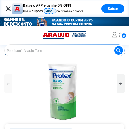
×
Baixe o APP e ganhe 5% OFF!
Baixar
cupom
Use o
APP5
na primeira compra
0
Araujo
Infantil
Banho Infantil
Sabonete Infantil
Sab