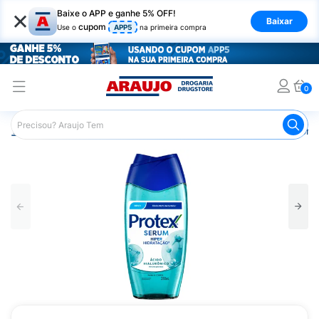
×
Baixe o APP e ganhe 5% OFF!
Baixar
cupom
Use o
APP5
na primeira compra
0
Araujo
Higiene Pessoal
Banho
Sabonetes
Sabonet