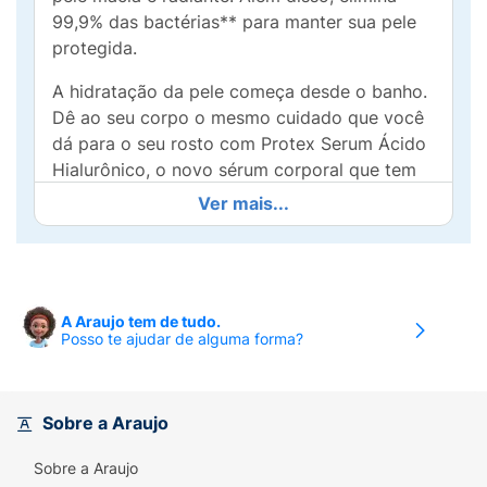
99,9% das bactérias** para manter sua pele
protegida.
A hidratação da pele começa desde o banho.
Dê ao seu corpo o mesmo cuidado que você
dá para o seu rosto com Protex Serum Ácido
Hialurônico, o novo sérum corporal que tem
um sistema de alta tecnologia* para a hiper
Ver mais...
hidratação de todo o corpo.
Como funciona este sérum hidratante? Sua
fórmula com ácido hialurônico hidrata sua
pele, assim você poderá fornecer um cuidado
A Araujo tem de tudo.
Posso te ajudar de alguma forma?
superior a todo o seu corpo.
*Fórmula com Glicerina/Glicerol e Maleato de
Castorilla.
Sobre a Araujo
Ingredientes ativos:
Sobre a Araujo