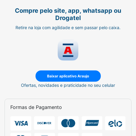
líquido corporal com ácido hialurônico em
Compre pelo site, app, whatsapp ou
suas mãos ou em uma esponja.
Drogatel
Passo 2. Depois ensaboe o corpo e aproveite
Retire na loja com agilidade e sem passar pelo caixa.
sua fragrância refrescante e limpa.
Passo 3. Finalmente, enxágue e sinta a
hidratação de sua pele. Caso deseje, repita o
processo e aproveite sua textura suave.
Baixar aplicativo Araujo
Ofertas, novidades e praticidade no seu celular
Formas de Pagamento