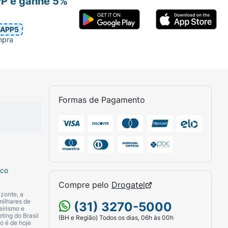
PP e ganhe 5%
APP5
mpra
Formas de Pagamento
sco
Compre pelo
Drogatel
zonte, a
milhares de
(31) 3270-5000
eirismo e
ting do Brasil
(BH e Região) Todos os dias, 06h às 00h
o é de hoje