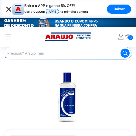
×
Baixe o APP e ganhe 5% OFF!
Baixar
cupom
Use o
APP5
na primeira compra
0
Araujo
Higiene Pessoal
Banho
Sabonetes
Sabonet