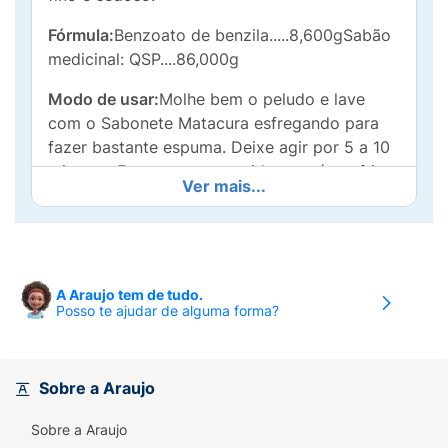
Fórmula:
Benzoato de benzila.....8,600gSabão
medicinal: QSP....86,000g
Modo de usar:
Molhe bem o peludo e lave
com o Sabonete Matacura esfregando para
fazer bastante espuma. Deixe agir por 5 a 10
minutos. Enxague em seguida com água fria
Ver mais...
ou morna. Repita a aplicação diariamente por
6 a 8 dias.
A Araujo tem de tudo.
Posso te ajudar de alguma forma?
Sobre a Araujo
Sobre a Araujo