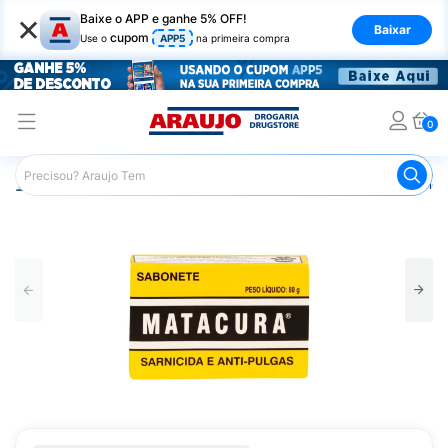
×
Baixe o APP e ganhe 5% OFF!
Baixar
cupom
Use o
APP5
na primeira compra
0
Araujo
Pet Shop
Cachorros
Anti-Inflamatório Canino