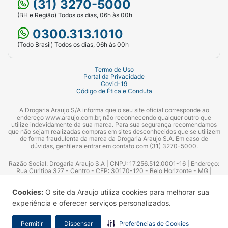
(31) 3270-5000
(BH e Região) Todos os dias, 06h às 00h
0300.313.1010
(Todo Brasil) Todos os dias, 06h às 00h
Termo de Uso
Portal da Privacidade
Covid-19
Código de Ética e Conduta
A Drogaria Araujo S/A informa que o seu site oficial corresponde ao
endereço www.araujo.com.br, não reconhecendo qualquer outro que
utilize indevidamente da sua marca. Para sua segurança recomendamos
que não sejam realizadas compras em sites desconhecidos que se utilizem
de forma fraudulenta da marca da Drogaria Araujo S.A. Em caso de
dúvidas, gentileza entrar em contato com (31) 3270-5000.
Razão Social: Drogaria Araujo S.A | CNPJ: 17.256.512.0001-16 | Endereço:
Rua Curitiba 327 - Centro - CEP: 30170-120 - Belo Horizonte - MG |
Telefones: 0300.313.1010 e (31) 3270-5000 Horário de funcionamento -
06:00h às 00:00h | Consultores técnicos responsáveis: Hairton Ayres
Cookies:
O site da Araujo utiliza cookies para melhorar sua
Azevedo Guimarães – CRF 10.965 | Yasmin Silva Alvarenga – CRF 52.584 -
Consultor substituto: Thiago Aguiar Pinheiro - CRF Nº 13.748. Alvará
experiência e oferecer serviços personalizados.
Sanitário: 2025020713 | Autorização de Funcionamento da Empresa (AFE):
7.16355-1
Permitir
Dispensar
Preferências de Cookies