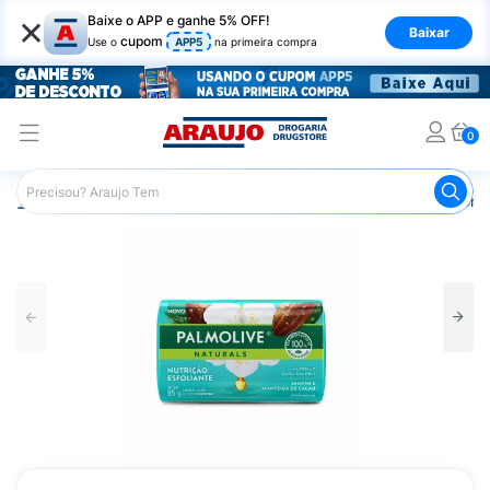
×
Baixe o APP e ganhe 5% OFF!
Baixar
cupom
Use o
APP5
na primeira compra
0
Araujo
Higiene Pessoal
Banho
Sabonetes
Sabonet