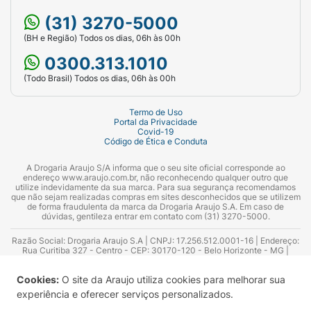
(31) 3270-5000
(BH e Região) Todos os dias, 06h às 00h
0300.313.1010
(Todo Brasil) Todos os dias, 06h às 00h
Termo de Uso
Portal da Privacidade
Covid-19
Código de Ética e Conduta
A Drogaria Araujo S/A informa que o seu site oficial corresponde ao
endereço www.araujo.com.br, não reconhecendo qualquer outro que
utilize indevidamente da sua marca. Para sua segurança recomendamos
que não sejam realizadas compras em sites desconhecidos que se utilizem
de forma fraudulenta da marca da Drogaria Araujo S.A. Em caso de
dúvidas, gentileza entrar em contato com (31) 3270-5000.
Razão Social: Drogaria Araujo S.A | CNPJ: 17.256.512.0001-16 | Endereço:
Rua Curitiba 327 - Centro - CEP: 30170-120 - Belo Horizonte - MG |
Telefones: 0300.313.1010 e (31) 3270-5000 Horário de funcionamento -
06:00h às 00:00h | Consultores técnicos responsáveis: Hairton Ayres
Cookies:
O site da Araujo utiliza cookies para melhorar sua
Azevedo Guimarães – CRF 10.965 | Yasmin Silva Alvarenga – CRF 52.584 -
Consultor substituto: Thiago Aguiar Pinheiro - CRF Nº 13.748. Alvará
experiência e oferecer serviços personalizados.
Sanitário: 2025020713 | Autorização de Funcionamento da Empresa (AFE):
7.16355-1