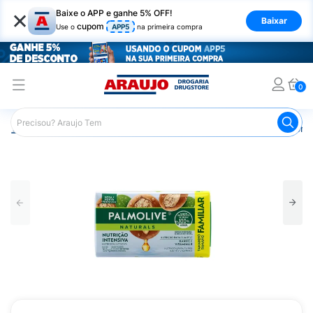
×
Baixe o APP e ganhe 5% OFF!
Baixar
cupom
Use o
APP5
na primeira compra
0
Araujo
Higiene Pessoal
Banho
Sabonetes
Sabonet