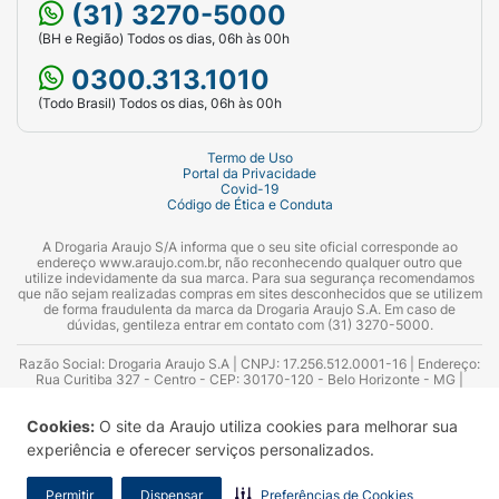
(31) 3270-5000
(BH e Região) Todos os dias, 06h às 00h
0300.313.1010
(Todo Brasil) Todos os dias, 06h às 00h
Termo de Uso
Portal da Privacidade
Covid-19
Código de Ética e Conduta
A Drogaria Araujo S/A informa que o seu site oficial corresponde ao
endereço www.araujo.com.br, não reconhecendo qualquer outro que
utilize indevidamente da sua marca. Para sua segurança recomendamos
que não sejam realizadas compras em sites desconhecidos que se utilizem
de forma fraudulenta da marca da Drogaria Araujo S.A. Em caso de
dúvidas, gentileza entrar em contato com (31) 3270-5000.
Razão Social: Drogaria Araujo S.A | CNPJ: 17.256.512.0001-16 | Endereço:
Rua Curitiba 327 - Centro - CEP: 30170-120 - Belo Horizonte - MG |
Telefones: 0300.313.1010 e (31) 3270-5000 Horário de funcionamento -
06:00h às 00:00h | Consultores técnicos responsáveis: Hairton Ayres
Cookies:
O site da Araujo utiliza cookies para melhorar sua
Azevedo Guimarães – CRF 10.965 | Yasmin Silva Alvarenga – CRF 52.584 -
Consultor substituto: Thiago Aguiar Pinheiro - CRF Nº 13.748. Alvará
experiência e oferecer serviços personalizados.
Sanitário: 2025020713 | Autorização de Funcionamento da Empresa (AFE):
7.16355-1
Permitir
Dispensar
Preferências de Cookies