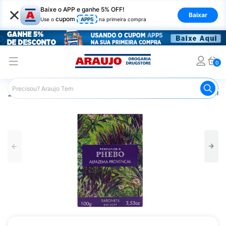
×
Baixe o APP e ganhe 5% OFF!
Baixar
cupom
Use o
APP5
na primeira compra
0
Araujo
Higiene Pessoal
Banho
Sabonetes
Sabone