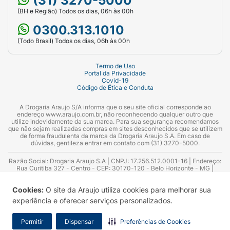
(31) 3270-5000
(BH e Região) Todos os dias, 06h às 00h
0300.313.1010
(Todo Brasil) Todos os dias, 06h às 00h
Termo de Uso
Portal da Privacidade
Covid-19
Código de Ética e Conduta
A Drogaria Araujo S/A informa que o seu site oficial corresponde ao
endereço www.araujo.com.br, não reconhecendo qualquer outro que
utilize indevidamente da sua marca. Para sua segurança recomendamos
que não sejam realizadas compras em sites desconhecidos que se utilizem
de forma fraudulenta da marca da Drogaria Araujo S.A. Em caso de
dúvidas, gentileza entrar em contato com (31) 3270-5000.
Razão Social: Drogaria Araujo S.A | CNPJ: 17.256.512.0001-16 | Endereço:
Rua Curitiba 327 - Centro - CEP: 30170-120 - Belo Horizonte - MG |
Telefones: 0300.313.1010 e (31) 3270-5000 Horário de funcionamento -
06:00h às 00:00h | Consultores técnicos responsáveis: Hairton Ayres
Cookies:
O site da Araujo utiliza cookies para melhorar sua
Azevedo Guimarães – CRF 10.965 | Yasmin Silva Alvarenga – CRF 52.584 -
Consultor substituto: Thiago Aguiar Pinheiro - CRF Nº 13.748. Alvará
experiência e oferecer serviços personalizados.
Sanitário: 2025020713 | Autorização de Funcionamento da Empresa (AFE):
7.16355-1
Permitir
Dispensar
Preferências de Cookies