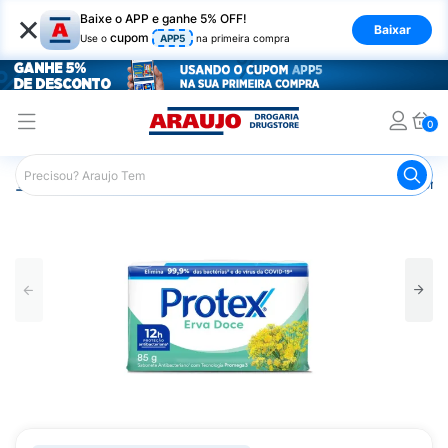
×
Baixe o APP e ganhe 5% OFF!
Baixar
cupom
Use o
APP5
na primeira compra
0
Araujo
Higiene Pessoal
Banho
Sabonetes
Sabonet