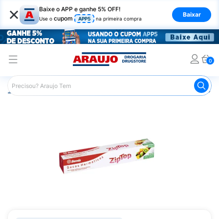
×
Baixe o APP e ganhe 5% OFF!
Baixar
cupom
Use o
APP5
na primeira compra
0
Araujo
Mercado
Casa e Utilidades
Comemorações e 