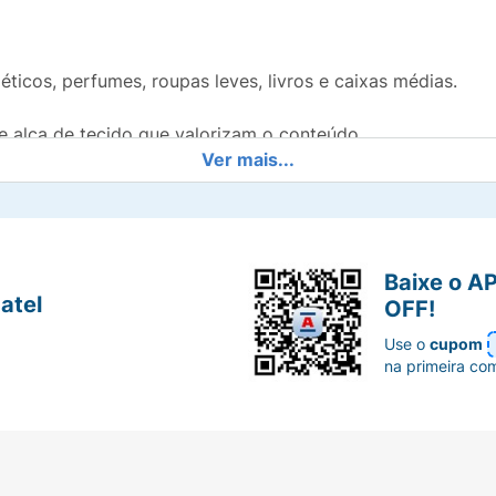
éticos, perfumes, roupas leves, livros e caixas médias.
e alça de tecido que valorizam o conteúdo.
Ver mais...
o presente.
spensando embrulhos complexos.
Baixe o A
nidade. Alça de Cetim.
atel
OFF!
Use o
cupom
na primeira co