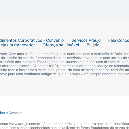
dimentos Corporativos - Convênio
Serviços Araujo
Fale Cono
Seja um fornecedor
Ofereça seu imóvel
Bulário
 você. Com uma história centenária que se confunde com a evolução de Belo Hori
s do interior do estado. Reconhecida pelos serviços inovadores e com um mix de 
trimônio dos mineiros. Essa trajetória de sucesso é também uma história de pion
 oferecer o plantão 24 horas (1933), a primeira a oferecer o serviço de telemarke
primeira rede a implantar o modelo drugstore. Na área de medicamentos, também nã
 novo para uma confiança antiga: de que na Araujo você sempre encontra medi
tica e Conduta
ndereço www.araujo.com.br, não reconhecendo qualquer outro que utilize indevid
pras em sites desconhecidos que se utilizem de forma fraudulenta da marca d