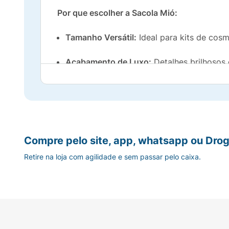
Por que escolher a Sacola Mió:
Tamanho Versátil:
Ideal para kits de cosm
Acabamento de Luxo:
Detalhes brilhosos 
Resistência:
Estrutura firme que protege 
Praticidade:
Já vem pronta para usar, di
Especificações:
Tamanho Médio. Contém 1 u
Compre pelo site, app, whatsapp ou Drog
Retire na loja com agilidade e sem passar pelo caixa.