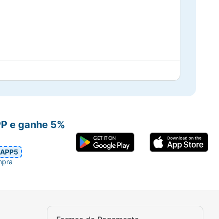
PP e ganhe 5%
APP5
mpra