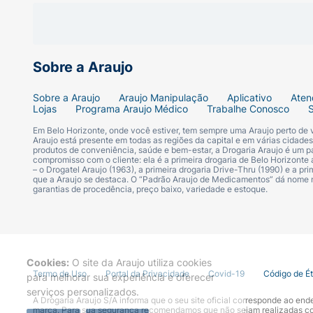
Sobre a Araujo
Sobre a Araujo
Araujo Manipulação
Aplicativo
Aten
Lojas
Programa Araujo Médico
Trabalhe Conosco
Em Belo Horizonte, onde você estiver, tem sempre uma Araujo perto de
Araujo está presente em todas as regiões da capital e em várias cidade
produtos de conveniência, saúde e bem-estar, a Drogaria Araujo é um pa
compromisso com o cliente: ela é a primeira drogaria de Belo Horizonte a
– o Drogatel Araujo (1963), a primeira drogaria Drive-Thru (1990) e a 
que a Araujo se destaca. O “Padrão Araujo de Medicamentos” dá nome
garantias de procedência, preço baixo, variedade e estoque.
Cookies:
O site da Araujo utiliza cookies
Termo de Uso
Portal da Privacidade
Covid-19
Código de É
para melhorar sua experiência e oferecer
serviços personalizados.
A Drogaria Araujo S/A informa que o seu site oficial corresponde ao e
marca. Para sua segurança recomendamos que não sejam realizadas com