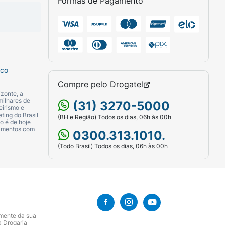
Formas de Pagamento
sco
Compre pelo
Drogatel
zonte, a
milhares de
(31) 3270-5000
eirismo e
ting do Brasil
(BH e Região) Todos os dias, 06h às 00h
o é de hoje
camentos com
0300.313.1010.
(Todo Brasil) Todos os dias, 06h às 00h
amente da sua
a Drogaria