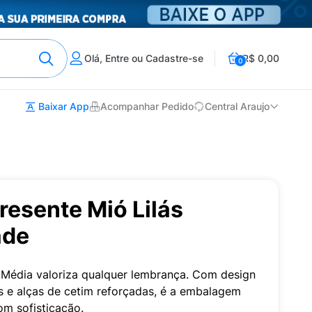
Olá, Entre ou Cadastre-se
R$ 0,00
0
Baixar App
Acompanhar Pedido
Central Araujo
resente Mió Lilás
ade
 Média valoriza qualquer lembrança. Com design
s e alças de cetim reforçadas, é a embalagem
om sofisticação.