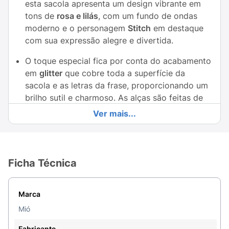
esta sacola apresenta um design vibrante em
tons de
rosa e lilás
, com um fundo de ondas
moderno e o personagem
Stitch
em destaque
com sua expressão alegre e divertida.
O toque especial fica por conta do acabamento
em
glitter
que cobre toda a superfície da
sacola e as letras da frase, proporcionando um
brilho sutil e charmoso. As alças são feitas de
fita de organza lilás e transparente
,
Ver mais...
adicionando um toque de delicadeza e
sofisticação.
Ideal para embalar presentes de aniversário,
Ficha Técnica
lembrancinhas, mimos e presentes especiais
para adolescentes e adultos. Surpreenda e
inspire seus amigos e familiares com o espírito
Marca
divertido e aventureiro do Stitch!
Mió
Fabricante