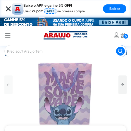
×
Baixe o APP e ganhe 5% OFF!
Baixar
cupom
Use o
APP5
na primeira compra
0
Araujo
Mercado
Livraria
Papelaria
Sacola para Pr