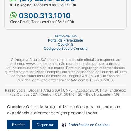
(BH e Região) Todos os dias, 06h às 00h
0300.313.1010
(Todo Brasil) Todos os dias, 06h às 00h
Termo de Uso
Portal da Privacidade
Covid-19
Código de Ética e Conduta
A Drogaria Araujo S/A informa que o seu site oficial corresponde ao
endereço www.araujo.com.br, não reconhecendo qualquer outro que
utilize indevidamente da sua marca. Para sua segurança recomendamos
que não sejam realizadas compras em sites desconhecidos que se utilizem
de forma fraudulenta da marca da Drogaria Araujo S.A. Em caso de
dúvidas, gentileza entrar em contato com (31) 3270-5000.
Razão Social: Drogaria Araujo S.A | CNPJ: 17.256.512.0001-16 | Endereço:
Rua Curitiba 327 - Centro - CEP: 30170-120 - Belo Horizonte - MG |
Telefones: 0300.313.1010 e (31) 3270-5000 Horário de funcionamento -
06:00h às 00:00h | Consultores técnicos responsáveis: Hairton Ayres
Cookies:
O site da Araujo utiliza cookies para melhorar sua
Azevedo Guimarães – CRF 10.965 | Yasmin Silva Alvarenga – CRF 52.584 -
Consultor substituto: Thiago Aguiar Pinheiro - CRF Nº 13.748. Alvará
experiência e oferecer serviços personalizados.
Sanitário: 2025020713 | Autorização de Funcionamento da Empresa (AFE):
7.16355-1
Permitir
Dispensar
Preferências de Cookies