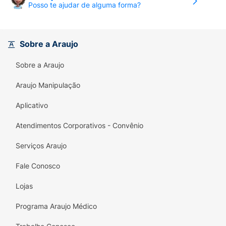
Posso te ajudar de alguma forma?
doses, e um sachet com 2 doses. Conheça
também os outros sabores de ENO, Tutti
Frutti, Original, Laranja, Abacaxi, Guaraná e
Limão.
Sobre a Araujo
Sobre a Araujo
Araujo Manipulação
Aplicativo
Atendimentos Corporativos - Convênio
Serviços Araujo
Fale Conosco
Lojas
Programa Araujo Médico