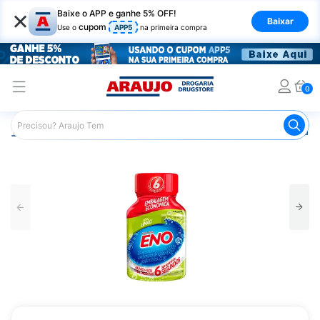
×
Baixe o APP e ganhe 5% OFF!
Baixar
cupom
Use o
APP5
na primeira compra
0
Araujo
Medicamentos
Remédio para o Estômago e Gastro