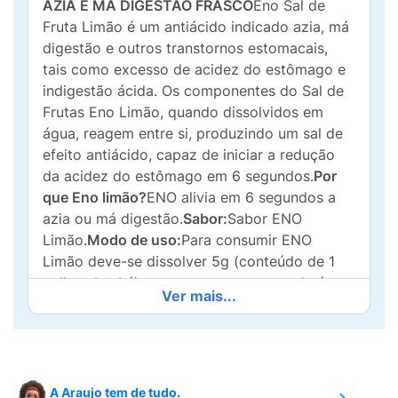
AZIA E MÁ DIGESTÃO FRASCO
Eno Sal de
Fruta Limão é um antiácido indicado azia, má
digestão e outros transtornos estomacais,
tais como excesso de acidez do estômago e
indigestão ácida. Os componentes do Sal de
Frutas Eno Limão, quando dissolvidos em
água, reagem entre si, produzindo um sal de
efeito antiácido, capaz de iniciar a redução
da acidez do estômago em 6 segundos.
Por
que Eno limão?
ENO alivia em 6 segundos a
azia ou má digestão.
Sabor:
Sabor ENO
Limão.
Modo de uso:
Para consumir ENO
Limão deve-se dissolver 5g (conteúdo de 1
colher de chá) em um copo pequeno de água
Ver mais...
(200 ml) e beba. Recomenda-se consumir o
sal de fruta ENO Limão assim que ele tiver se
dissolvido completamente na água.
Conheça
toda a família Eno:
Sal de Fruta Eno está
disponível em 2 tamanhos; frasco com 20
A Araujo tem de tudo.