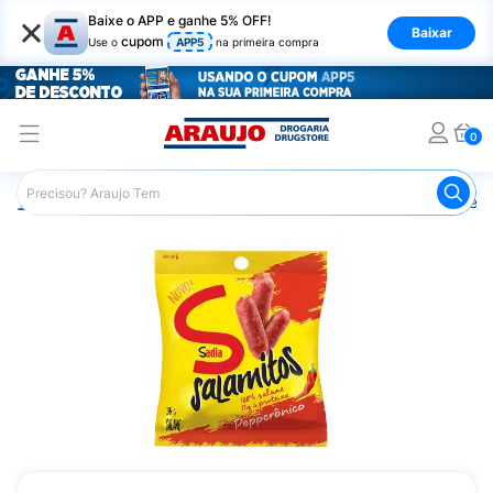
×
Baixe o APP e ganhe 5% OFF!
Baixar
cupom
Use o
APP5
na primeira compra
0
Araujo
Mercado
Embutidos
Salamitos Sadia Pepper