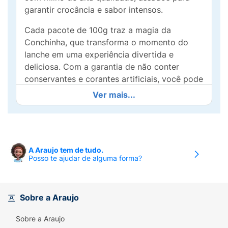
garantir crocância e sabor intensos.
Cada pacote de 100g traz a magia da
Conchinha, que transforma o momento do
lanche em uma experiência divertida e
deliciosa. Com a garantia de não conter
conservantes e corantes artificiais, você pode
saborear sem preocupações.
Ver mais...
Perfeitos para acompanhar aquele filme em
família, um piquenique com os amigos ou
simplesmente para um lanche rápido durante
o dia, os Plincão Chips são a opção ideal que
A Araujo tem de tudo.
Posso te ajudar de alguma forma?
une praticidade e um sabor irresistível.
Experimente agora e descubra o prazer de
um lanche saudável e saboroso!
Sobre a Araujo
Ingredientes:
Sobre a Araujo
Semolina de milho, gordura vegetal, sal,