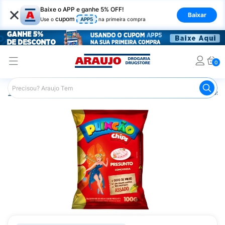
×
Baixe o APP e ganhe 5% OFF!
Baixar
cupom
Use o
APP5
na primeira compra
0
Araujo
Mercado
Salgadinhos e Snacks
Salgadinhos