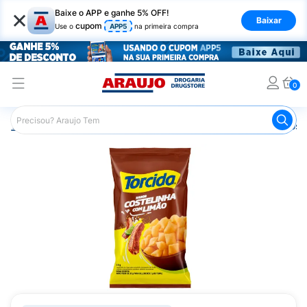
×
Baixe o APP e ganhe 5% OFF!
Baixar
cupom
Use o
APP5
na primeira compra
0
Araujo
Mercado
Salgadinhos e Snacks
Salgadinhos