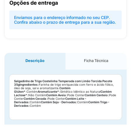
Opções de entrega
Enviamos para o endereço informado no seu CEP.
Confira abaixo o prazo de entrega para a sua região.
Descrição
Ficha Técnica
Salgadinho de Trigo Costelinha Temperada com Limão Torcida Pacote
35g
Ingredientes :
Farinha de trigo enriquecida com ferro e ácido fólico,
óleo de soja, sal e aromatizante.
Contém
Glúten*
:Contém
Aromatizante* :
Sintético Idêntico ao Natural
Contém
Lactose* :
Não Contém
Contém Aveia :
Pode Conter
Contém Centeio :
Pode
Conter
Contém Cevada :
Pode Conter
Contém Leite -
Derivados :
Contém
Contém Soja - Derivados :
Contém
Contém Trigo -
Derivados :
Contém