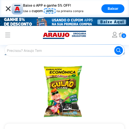
×
Baixe o APP e ganhe 5% OFF!
Baixar
cupom
Use o
APP5
na primeira compra
0
Araujo
Mercado
Salgadinhos e Snacks
Salgadinhos