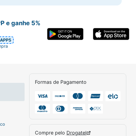
PP e ganhe 5%
APP5
mpra
Formas de Pagamento
sco
Compre pelo
Drogatel