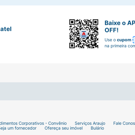
Baixe o A
atel
OFF!
Use o
cupom
na primeira co
dimentos Corporativos - Convênio
Serviços Araujo
Fale Cono
Seja um fornecedor
Ofereça seu imóvel
Bulário