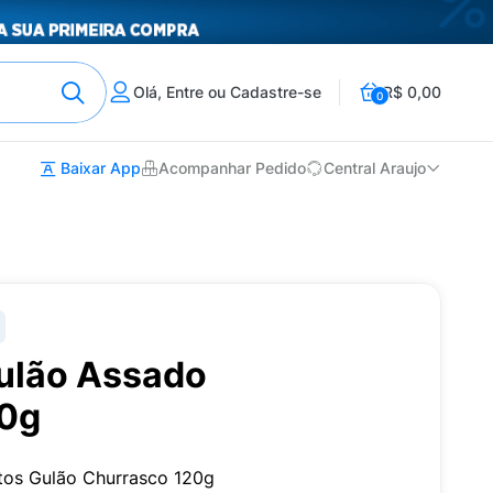
Olá, Entre ou Cadastre-se
R$ 0,00
0
Baixar App
Acompanhar Pedido
Central Araujo
ulão Assado
20g
itos Gulão Churrasco 120g