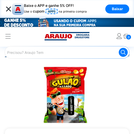
×
Baixe o APP e ganhe 5% OFF!
Baixar
cupom
Use o
APP5
na primeira compra
0
Araujo
Mercado
Salgadinhos e Snacks
Salgadinhos