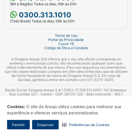
(BH e Região) Todos os dias, 06h às 00h
0300.313.1010
(Todo Brasil) Todos os dias, 06h às 00h
Termo de Uso
Portal da Privacidade
Covid-19
Código de Ética e Conduta
A Drogaria Araujo S/A informa que o seu site oficial corresponde ao
endereço www.araujo.com.br, não reconhecendo qualquer outro que
utilize indevidamente da sua marca. Para sua segurança recomendamos
que não sejam realizadas compras em sites desconhecidos que se utilizem
de forma fraudulenta da marca da Drogaria Araujo S.A. Em caso de
dúvidas, gentileza entrar em contato com (31) 3270-5000.
Razão Social: Drogaria Araujo S.A | CNPJ: 17.256.512.0001-16 | Endereço:
Rua Curitiba 327 - Centro - CEP: 30170-120 - Belo Horizonte - MG |
Telefones: 0300.313.1010 e (31) 3270-5000 Horário de funcionamento -
06:00h às 00:00h | Consultores técnicos responsáveis: Hairton Ayres
Cookies:
O site da Araujo utiliza cookies para melhorar sua
Azevedo Guimarães – CRF 10.965 | Yasmin Silva Alvarenga – CRF 52.584 -
Consultor substituto: Thiago Aguiar Pinheiro - CRF Nº 13.748. Alvará
experiência e oferecer serviços personalizados.
Sanitário: 2025020713 | Autorização de Funcionamento da Empresa (AFE):
7.16355-1
Permitir
Dispensar
Preferências de Cookies