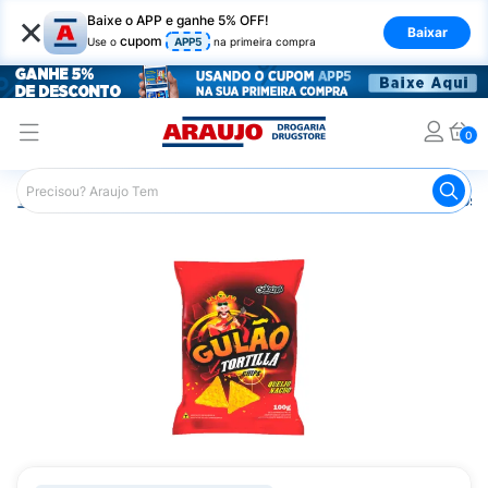
×
Baixe o APP e ganhe 5% OFF!
Baixar
cupom
Use o
APP5
na primeira compra
0
Araujo
Mercado
Salgadinhos e Snacks
Salgadinhos